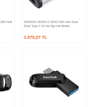
128G-G46
SANDISK SDDDC2-064G-G46 Ultra Dual
Sepete Ekle
Drive Type-C 64 Gb Otg Usb Bellek
1.070,27 TL