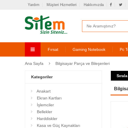
Yardım
Müşteri Hizmetleri
Hakkımızda
Fırsat
Gaming Notebook
Pc T
Ana Sayfa
Bilgisayar Parça ve Bileşenleri
Sırala
Kategoriler
Bilgis
Anakart
Ekran Kartları
İşlemciler
Bellekler
Harddiskler
Kasa ve Güç Kaynakları