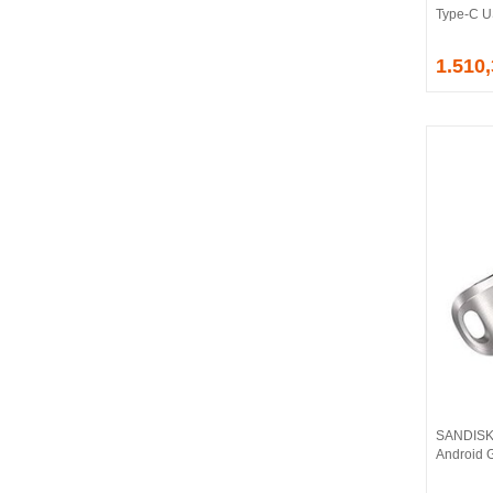
Type-C U
EVGA
EXTREME
1.510
Eyfel
EZCOOL
FLAXES
FLY
FOEM
FRISBY
FSP
GAINWARD
GALAX
GAMDIAS
GAMEBOOSTER
GAMEPOWER
GEIL
GENESIS
SANDISK
GIGABYTE
Android G
GOODRAM