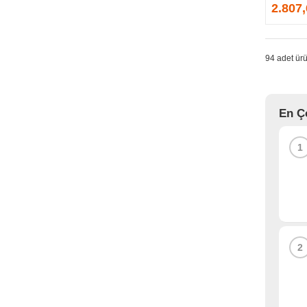
GPRINTER
2.807
GSKILL
G-TECHNOLOGY
HADRON
94 adet ürü
HAIKON
HAVIT
HCS
En Ç
HEC
HES
1
HIGH POWER
HIKVISION
HI-LEVEL
HIPER
HITACHI
HP
2
HPE
HUAWEI
HUNTKEY
HYNIX