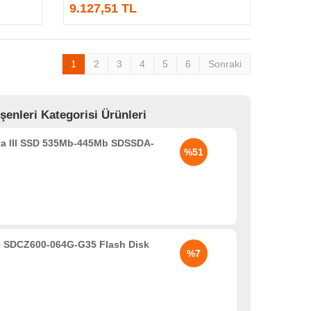
9.127,51 TL
1
2
3
4
5
6
Sonraki
nleri Kategorisi Ürünleri
ta III SSD 535Mb-445Mb SDSSDA-
%51
 SDCZ600-064G-G35 Flash Disk
%7