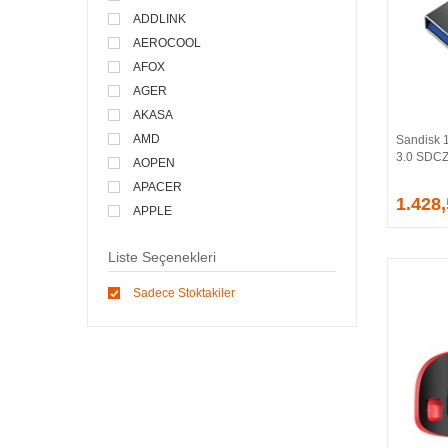
ADDLINK
AEROCOOL
AFOX
AGER
AKASA
AMD
Sandisk 
3.0 SDCZ
AOPEN
APACER
1.428
APPLE
ARCTIC
Liste Seçenekleri
ASONIC
ASROCK
Sadece Stoktakiler
ASSMANN
ASUS
ATEN
AVEC
AVERMEDIA
AXLE