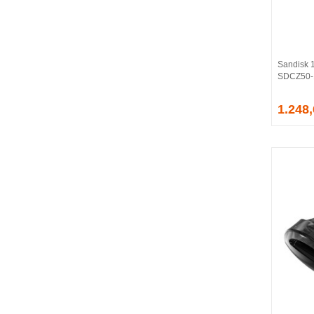
BALLISTIX
Be Quiet!
BEEK
BELKIN
Sandisk 
BENQ
SDCZ50-1
BIGBOY
BIOSTAR
1.248
BITFENIX
BORY
CABLE
CANYON
CLASSONE
CLUB 3D
CODEGEN
COLORFUL
COMPAXE
COOLER MASTER
COOPER
CORPUS