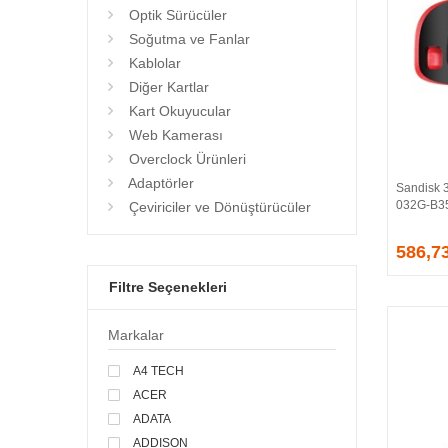
Optik Sürücüler
Soğutma ve Fanlar
Kablolar
Diğer Kartlar
Kart Okuyucular
Web Kamerası
Overclock Ürünleri
Adaptörler
Sandisk 
032G-B35
Çeviriciler ve Dönüştürücüler
586,7
Filtre Seçenekleri
Markalar
A4 TECH
ACER
ADATA
ADDISON