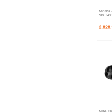
CORSAIR
COUGAR
Sandisk 2
CRUCIAL
SDCZ430-
CSPEEDLINE
2.828
DAHUA
DARK
DarkFlash
DAYTONA
DEEP COOL
DELL
DEXIM
DIGITUS
D-LINK
EDNET
ELBA
ENERGIZER
ERAT
EVERCOOL
EVEREST
SANDISK 