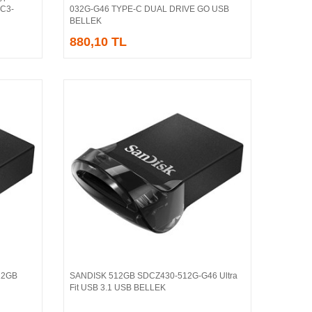
DC3-
032G-G46 TYPE-C DUAL DRIVE GO USB
BELLEK
880,10 TL
12GB
SANDISK 512GB SDCZ430-512G-G46 Ultra
Sepete Ekle
Fit USB 3.1 USB BELLEK