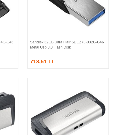
064G-G46
Sandisk 32GB Ultra Flair SDCZ73-032G-G46
Sepete Ekle
Metal Usb 3.0 Flash Disk
713,51 TL