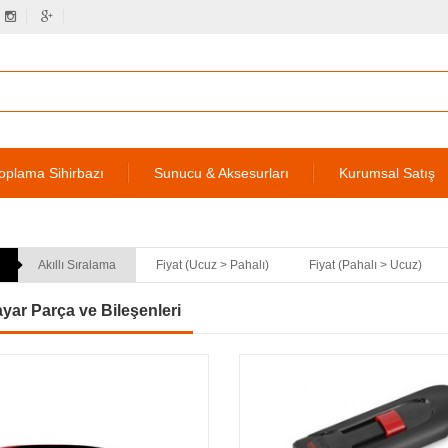
oplama Sihirbazı
Sunucu & Aksesurları
Kurumsal Satış
Akıllı Sıralama
Fiyat (Ucuz > Pahalı)
Fiyat (Pahalı > Ucuz)
ayar Parça ve Bileşenleri