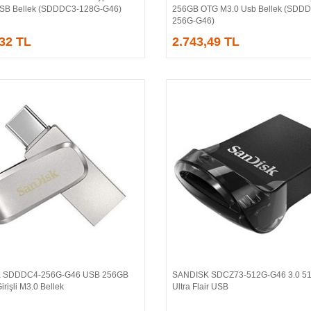
SB Bellek (SDDDC3-128G-G46)
256GB OTG M3.0 Usb Bellek (SDD
256G-G46)
,32 TL
2.743,49 TL
 SDDDC4-256G-G46 USB 256GB
SANDISK SDCZ73-512G-G46 3.0 5
Sepete Ekle
Sepete Ekle
irişli M3.0 Bellek
Ultra Flair USB