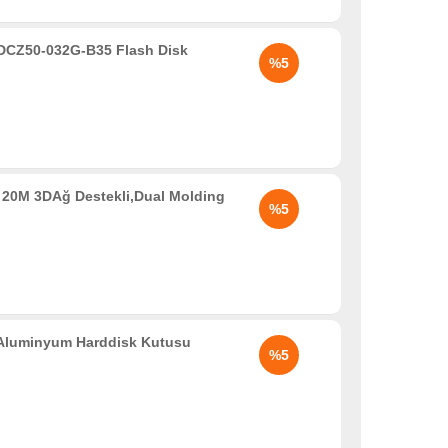
SDCZ50-032G-B35 Flash Disk
%5
20M 3DAğ Destekli,Dual Molding
%5
 Aluminyum Harddisk Kutusu
%5