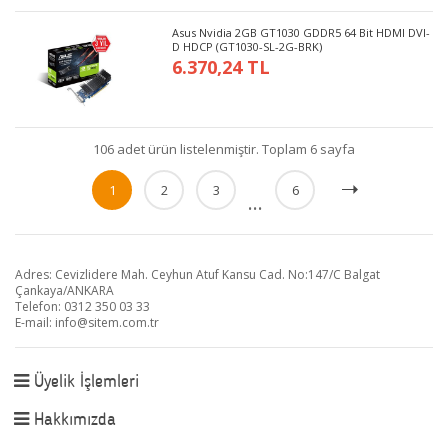
Asus Nvidia 2GB GT1030 GDDR5 64 Bit HDMI DVI-
D HDCP (GT1030-SL-2G-BRK)
6.370,24 TL
106 adet ürün listelenmiştir. Toplam 6 sayfa
1
2
3
6
...
Adres: Cevizlidere Mah. Ceyhun Atuf Kansu Cad. No:147/C Balgat
Çankaya/ANKARA
Telefon: 0312 350 03 33
E-mail:
info@sitem.com.tr
Üyelik İşlemleri
Hakkımızda