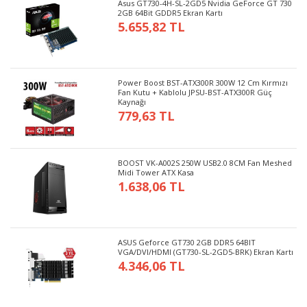
Asus GT730-4H-SL-2GD5 Nvidia GeForce GT 730
2GB 64Bit GDDR5 Ekran Kartı
5.655,82 TL
Power Boost BST-ATX300R 300W 12 Cm Kırmızı
Fan Kutu + Kablolu JPSU-BST-ATX300R Güç
Kaynağı
779,63 TL
BOOST VK-A002S 250W USB2.0 8CM Fan Meshed
Midi Tower ATX Kasa
1.638,06 TL
ASUS Geforce GT730 2GB DDR5 64BIT
VGA/DVI/HDMI (GT730-SL-2GD5-BRK) Ekran Kartı
4.346,06 TL