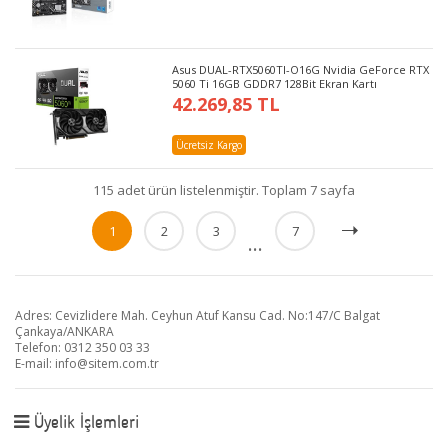
Asus DUAL-RTX5060TI-O16G Nvidia GeForce RTX
5060 Ti 16GB GDDR7 128Bit Ekran Kartı
42.269,85 TL
Ücretsiz Kargo
115 adet ürün listelenmiştir. Toplam 7 sayfa
1
2
3
7
...
Adres: Cevizlidere Mah. Ceyhun Atuf Kansu Cad. No:147/C Balgat
Çankaya/ANKARA
Telefon: 0312 350 03 33
E-mail:
info@sitem.com.tr
Üyelik İşlemleri