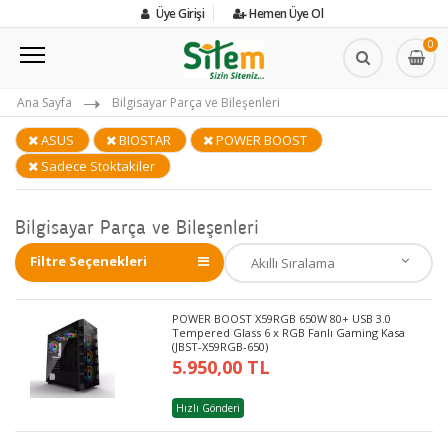
Üye Girişi
Hemen Üye Ol
0
Ana Sayfa
Bilgisayar Parça ve Bileşenleri
ASUS
BIOSTAR
POWER BOOST
Sadece Stoktakiler
Bilgisayar Parça ve Bileşenleri
Filtre Seçenekleri
POWER BOOST X59RGB 650W 80+ USB 3.0
Tempered Glass 6 x RGB Fanlı Gaming Kasa
(JBST-X59RGB-650)
5.950,00 TL
Hızlı Gönderi