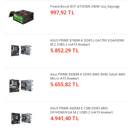
PowerBoost BST-ATX350R 350W Güç Kaynağı
997,92 TL
ASUS PRIME B760M-K DDR5 LGA1700 VGA/HDMI
M.2 USB3.2 mATX Anakart
5.852,29 TL
Asus PRIME B650M-K DDR5 AMD B650 Soket AM5
Micro ATX Anakart
5.655,82 TL
ASUS PRIME A620M-E-CSM DDR5 AM5
DP/HDMI/VGA M.2 USB3.2 mATX Anakart
4.941,40 TL