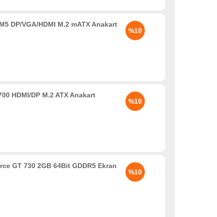
5 DP/VGA/HDMI M.2 mATX Anakart
%10
00 HDMI/DP M.2 ATX Anakart
%10
rce GT 730 2GB 64Bit GDDR5 Ekran
%10