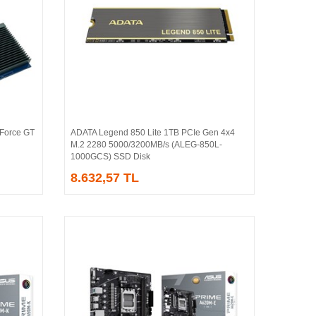
Force GT
ADATA Legend 850 Lite 1TB PCIe Gen 4x4
Sepete Ekle
M.2 2280 5000/3200MB/s (ALEG-850L-
1000GCS) SSD Disk
8.632,57 TL