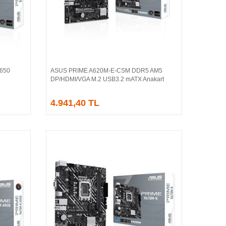
650
ASUS PRIME A620M-E-CSM DDR5 AM5
Sepete Ekle
DP/HDMI/VGA M.2 USB3.2 mATX Anakart
4.941,40 TL