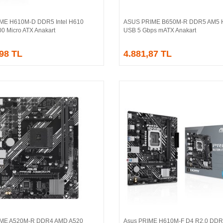
ME H610M-D DDR5 Intel H610
ASUS PRIME B650M-R DDR5 AM5 
Sepete Ekle
Sepete Ekle
00 Micro ATX Anakart
USB 5 Gbps mATX Anakart
,98 TL
4.881,87 TL
IME A520M-R DDR4 AMD A520
Asus PRIME H610M-F D4 R2.0 DDR4
Sepete Ekle
Sepete Ekle