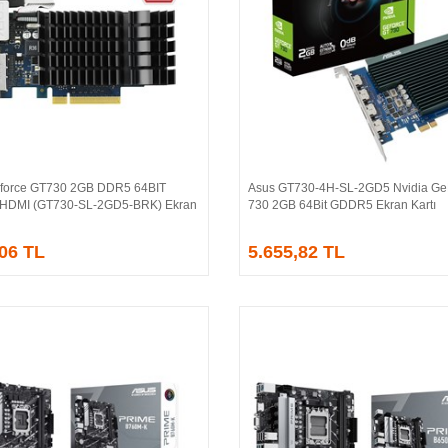
force GT730 2GB DDR5 64BIT
Asus GT730-4H-SL-2GD5 Nvidia Ge
Sepete Ekle
Sepete Ekle
/HDMI (GT730-SL-2GD5-BRK) Ekran
730 2GB 64Bit GDDR5 Ekran Kartı
,06 TL
5.655,82 TL