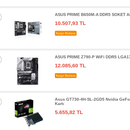
ASUS PRIME B650M-A DDR5 SOKET AM
10.507,93 TL
Kargo Bedava
ASUS PRIME Z790-P WiFi DDR5 LGA17
12.085,60 TL
Kargo Bedava
Asus GT730-4H-SL-2GD5 Nvidia GeFo
Kartı
5.655,82 TL