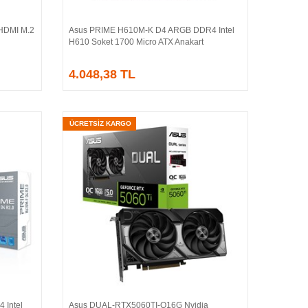
HDMI M.2
Asus PRIME H610M-K D4 ARGB DDR4 Intel
Sepete Ekle
H610 Soket 1700 Micro ATX Anakart
4.048,38 TL
ÜCRETSİZ KARGO
 Intel
Asus DUAL-RTX5060TI-O16G Nvidia
Sepete Ekle