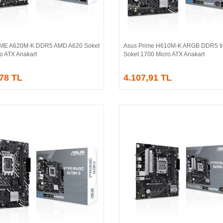
IME A620M-K DDR5 AMD A620 Soket
Asus Prime H610M-K ARGB DDR5 In
Sepete Ekle
Sepete Ekle
o ATX Anakart
Soket 1700 Micro ATX Anakart
,78 TL
4.107,91 TL