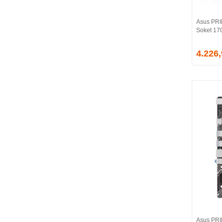
CORSAIR
COUGAR
Asus PRI
CRUCIAL
Soket 17
CSPEEDLINE
4.226
DAHUA
DARK
DarkFlash
DAYTONA
DEEP COOL
DELL
DEXIM
DIGITUS
D-LINK
EDNET
ELBA
ENERGIZER
ERAT
EVERCOOL
EVEREST
Asus PR