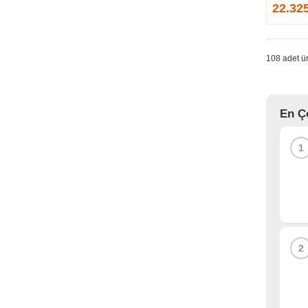
GPRINTER
22.32
GSKILL
G-TECHNOLOGY
HADRON
108 adet ür
HAIKON
HAVIT
HCS
En Ç
HEC
HES
1
HIGH POWER
HIKVISION
HI-LEVEL
HIPER
HITACHI
HP
2
HPE
HUAWEI
HUNTKEY
HYNIX