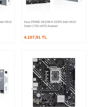
tel H610
Asus PRIME H610M-K DDR5 Intel H610
Sepete Ekle
Soket 1700 mATX Anakart
4.107,91 TL