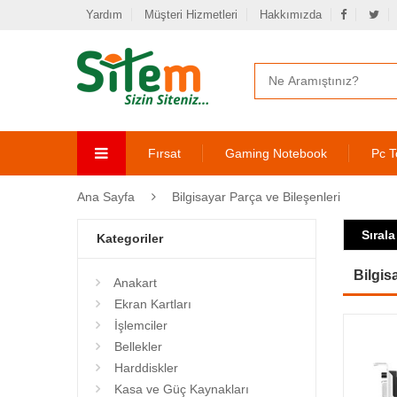
Yardım
Müşteri Hizmetleri
Hakkımızda
Fırsat
Gaming Notebook
Pc T
Ana Sayfa
Bilgisayar Parça ve Bileşenleri
Sırala
Kategoriler
Bilgis
Anakart
Ekran Kartları
İşlemciler
Bellekler
Harddiskler
Kasa ve Güç Kaynakları