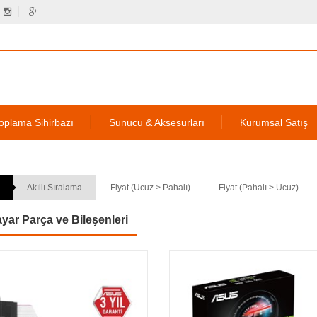
oplama Sihirbazı
Sunucu & Aksesurları
Kurumsal Satış
Akıllı Sıralama
Fiyat (Ucuz > Pahalı)
Fiyat (Pahalı > Ucuz)
ayar Parça ve Bileşenleri