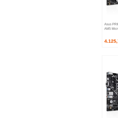
BALLISTIX
Be Quiet!
BEEK
BELKIN
Asus PR
BENQ
AM5 Micr
BIGBOY
BIOSTAR
4.125
BITFENIX
BORY
CABLE
CANYON
CLASSONE
CLUB 3D
CODEGEN
COLORFUL
COMPAXE
COOLER MASTER
COOPER
CORPUS