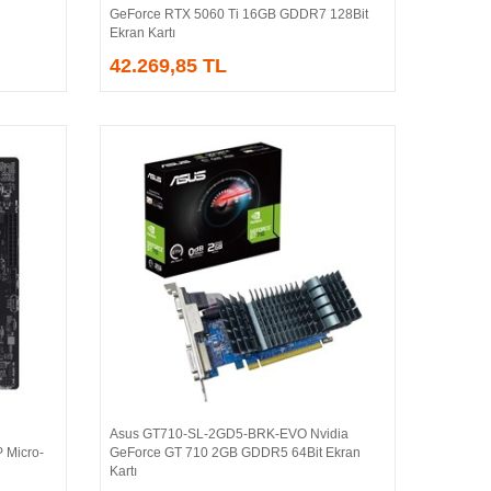
GeForce RTX 5060 Ti 16GB GDDR7 128Bit
Ekran Kartı
42.269,85 TL
Asus GT710-SL-2GD5-BRK-EVO Nvidia
Sepete Ekle
 Micro-
GeForce GT 710 2GB GDDR5 64Bit Ekran
Kartı