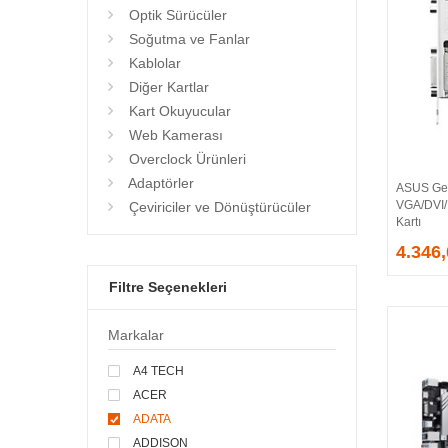
Optik Sürücüler
Soğutma ve Fanlar
Kablolar
Diğer Kartlar
Kart Okuyucular
Web Kamerası
Overclock Ürünleri
Adaptörler
ASUS Ge
VGA/DVI
Çeviriciler ve Dönüştürücüler
Kartı
4.346
Filtre Seçenekleri
Markalar
A4 TECH
ACER
ADATA
ADDISON