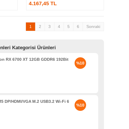
4.167,45 TL
1
2
3
4
5
6
Sonraki
leri Kategorisi Ürünleri
n RX 6700 XT 12GB GDDR6 192Bit
%10
5 DP/HDMI/VGA M.2 USB3.2 Wi-Fi 6
%10