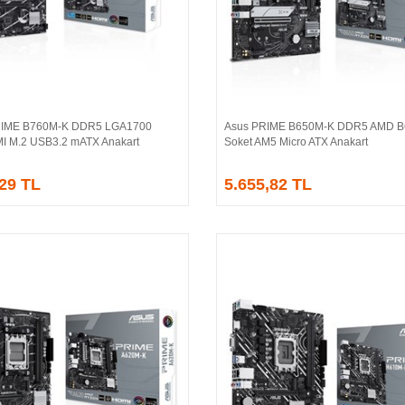
IME B760M-K DDR5 LGA1700
Asus PRIME B650M-K DDR5 AMD B
Sepete Ekle
Sepete Ekle
 M.2 USB3.2 mATX Anakart
Soket AM5 Micro ATX Anakart
,29 TL
5.655,82 TL