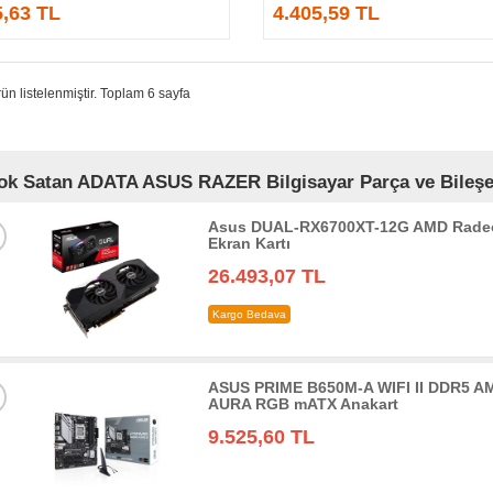
5,63 TL
4.405,59 TL
ün listelenmiştir. Toplam 6 sayfa
ok Satan ADATA ASUS RAZER Bilgisayar Parça ve Bileşen
Asus DUAL-RX6700XT-12G AMD Radeo
Ekran Kartı
26.493,07 TL
Kargo Bedava
ASUS PRIME B650M-A WIFI II DDR5 AM
AURA RGB mATX Anakart
9.525,60 TL