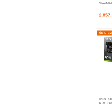
Soket AM
EVGA
EXTREME
2.857
Eyfel
EZCOOL
FLAXES
ÜCRETSİ
FLY
FOEM
FRISBY
FSP
GAINWARD
GALAX
GAMDIAS
GAMEBOOSTER
GAMEPOWER
GEIL
GENESIS
Asus DU
GIGABYTE
RTX 5060
GOODRAM