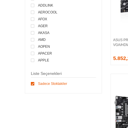
ADDLINK
AEROCOOL
AFOX
AGER
AKASA
AMD
ASUS PR
VGA/HDMI
AOPEN
APACER
5.852
APPLE
ARCTIC
Liste Seçenekleri
ASONIC
ASROCK
Sadece Stoktakiler
ASSMANN
ASUS
ATEN
AVEC
AVERMEDIA
AXLE