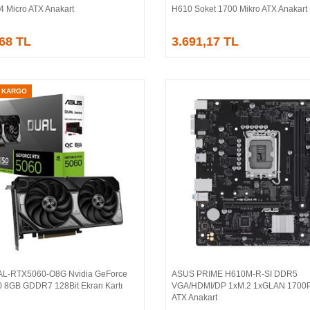
4 Micro ATX Anakart
H610 Soket 1700 Mikro ATX Anakart
,68 TL
3.691,17 TL
Z KARGO
AL-RTX5060-O8G Nvidia GeForce
ASUS PRIME H610M-R-SI DDR5
Sepete Ekle
Sepete Ekle
 8GB GDDR7 128Bit Ekran Kartı
VGA/HDMI/DP 1xM.2 1xGLAN 1700P
ATX Anakart