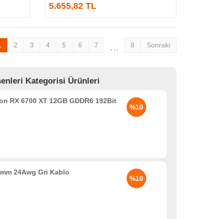
5.655,82 TL
1
2
3
4
5
6
7
8
Sonraki
...
nleri Kategorisi Ürünleri
n RX 6700 XT 12GB GDDR6 192Bit
%10
.5mm 24Awg Gri Kablo
%10