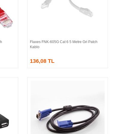
ch
Flaxes FNK-605G Cat 6 5 Metre Gri Patch
Sepete Ekle
Kablo
136,08 TL