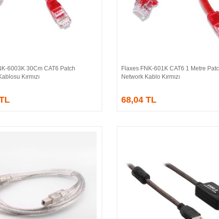
NK-6003K 30Cm CAT6 Patch
Flaxes FNK-601K CAT6 1 Metre Pat
Sepete Ekle
Sepete Ekle
Kablosu Kırmızı
Network Kablo Kırmızı
 TL
68,04 TL