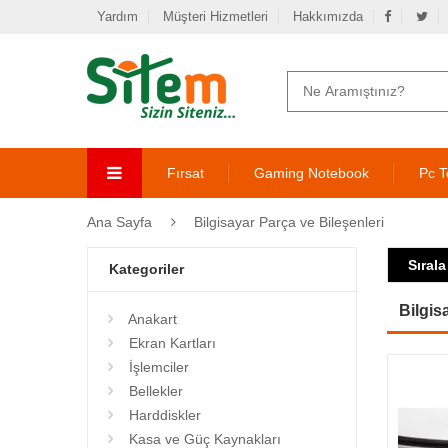
Yardım
Müşteri Hizmetleri
Hakkımızda
Fırsat
Gaming Notebook
Pc T
Ana Sayfa
Bilgisayar Parça ve Bileşenleri
Sırala
Kategoriler
Bilgis
Anakart
Ekran Kartları
İşlemciler
Bellekler
Harddiskler
Kasa ve Güç Kaynakları