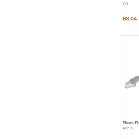
Gri
EVGA
EXTREME
68,04
Eyfel
EZCOOL
FLAXES
FLY
FOEM
FRISBY
FSP
GAINWARD
GALAX
GAMDIAS
GAMEBOOSTER
GAMEPOWER
GEIL
GENESIS
Flaxes F
GIGABYTE
Kablo
GOODRAM