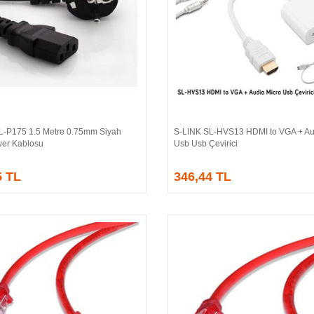
L-P175 1.5 Metre 0.75mm Siyah
S-LINK SL-HVS13 HDMI to VGA + Au
Sepete Ekle
Sepete Ekle
er Kablosu
Usb Usb Çevirici
5 TL
346,44 TL