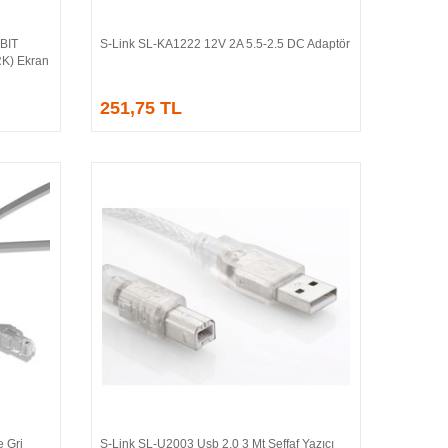
BIT
S-Link SL-KA1222 12V 2A 5.5-2.5 DC Adaptör
Sepete Ekle
K) Ekran
251,75 TL
 Gri
S-Link SL-U2003 Usb 2.0 3 Mt Şeffaf Yazıcı
Sepete Ekle