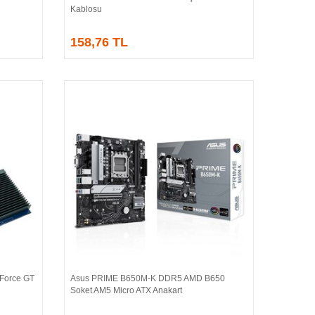
Kablosu
158,76 TL
Force GT
Asus PRIME B650M-K DDR5 AMD B650
Sepete Ekle
Soket AM5 Micro ATX Anakart