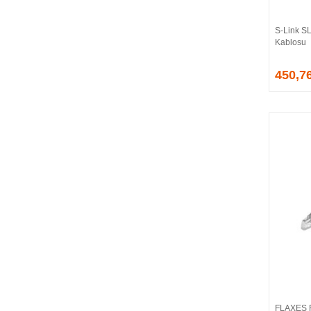
CORSAIR
COUGAR
S-Link S
CRUCIAL
Kablosu
CSPEEDLINE
450,7
DAHUA
DARK
DarkFlash
DAYTONA
DEEP COOL
DELL
DEXIM
DIGITUS
D-LINK
EDNET
ELBA
ENERGIZER
ERAT
EVERCOOL
EVEREST
FLAXES 