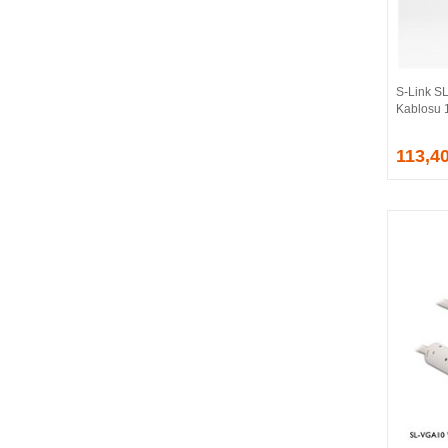
BALLISTIX
Be Quiet!
BEEK
BELKIN
S-Link SL
BENQ
Kablosu 
BIGBOY
BIOSTAR
113,4
BITFENIX
BORY
CABLE
CANYON
CLASSONE
CLUB 3D
CODEGEN
COLORFUL
COMPAXE
COOLER MASTER
COOPER
CORPUS