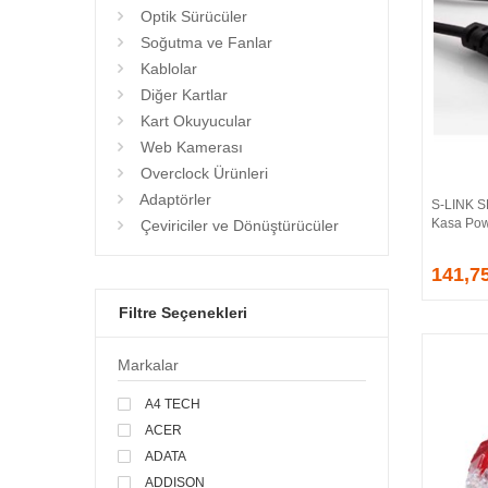
Optik Sürücüler
Soğutma ve Fanlar
Kablolar
Diğer Kartlar
Kart Okuyucular
Web Kamerası
Overclock Ürünleri
Adaptörler
S-LINK S
Kasa Pow
Çeviriciler ve Dönüştürücüler
141,7
Filtre Seçenekleri
Markalar
A4 TECH
ACER
ADATA
ADDISON