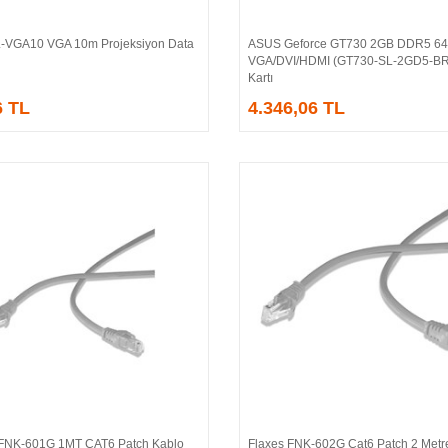
L-VGA10 VGA 10m Projeksiyon Data
ASUS Geforce GT730 2GB DDR5 64
Sepete Ekle
Sepete Ekle
VGA/DVI/HDMI (GT730-SL-2GD5-BR
Kartı
6 TL
4.346,06 TL
FNK-601G 1MT CAT6 Patch Kablo
Flaxes FNK-602G Cat6 Patch 2 Metre
Sepete Ekle
Sepete Ekle