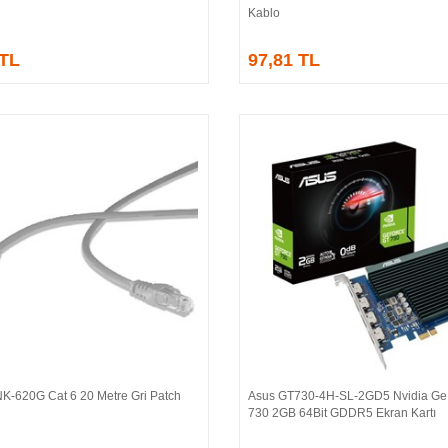
Kablo
 TL
97,81 TL
NK-620G Cat 6 20 Metre Gri Patch
Asus GT730-4H-SL-2GD5 Nvidia Ge
Sepete Ekle
Sepete Ekle
730 2GB 64Bit GDDR5 Ekran Kartı