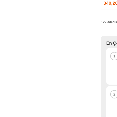
GPRINTER
340,2
GSKILL
G-TECHNOLOGY
HADRON
127 adet ür
HAIKON
HAVIT
HCS
En Ç
HEC
HES
1
HIGH POWER
HIKVISION
HI-LEVEL
HIPER
HITACHI
HP
2
HPE
HUAWEI
HUNTKEY
HYNIX