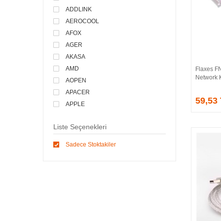
ADDLINK
AEROCOOL
AFOX
AGER
AKASA
AMD
Flaxes F
Network 
AOPEN
APACER
59,53
APPLE
ARCTIC
Liste Seçenekleri
ASONIC
ASROCK
Sadece Stoktakiler
ASSMANN
ASUS
ATEN
AVEC
AVERMEDIA
AXLE