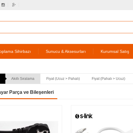
oplama Sihirbazı
Sunucu & Aksesurları
Kurumsal Satış
Akıllı Sıralama
Fiyat (Ucuz > Pahalı)
Fiyat (Pahalı > Ucuz)
ayar Parça ve Bileşenleri