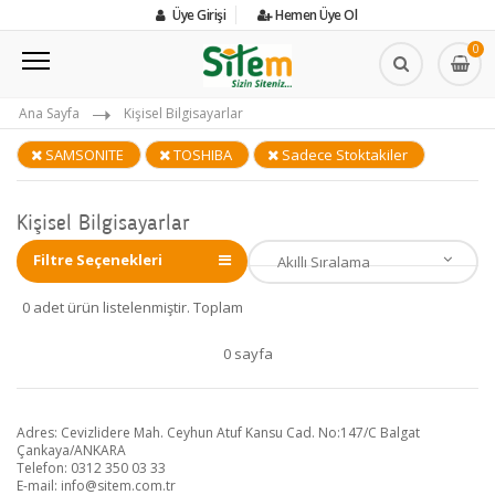
Üye Girişi
Hemen Üye Ol
0
Ana Sayfa
Kişisel Bilgisayarlar
SAMSONITE
TOSHIBA
Sadece Stoktakiler
Kişisel Bilgisayarlar
Filtre Seçenekleri
0 adet ürün listelenmiştir. Toplam
0 sayfa
Adres: Cevizlidere Mah. Ceyhun Atuf Kansu Cad. No:147/C Balgat
Çankaya/ANKARA
Telefon: 0312 350 03 33
E-mail:
info@sitem.com.tr