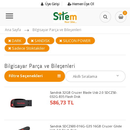
Üye Girişi
Hemen Üye Ol
0
Ana Sayfa
Bilgisayar Parça ve Bileşenleri
DARK
SANDISK
SILICON POWER
Sadece Stoktakiler
Bilgisayar Parça ve Bileşenleri
Filtre Seçenekleri
Sandisk 32GB Cruzer Blade Usb 2.0 SDCZ50-
032G-B35 Flash Disk
586,73 TL
Sandisk SDCZ600-016G-G35 16GB Cruzer Glide