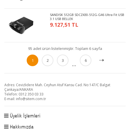
SANDISK 512GB SDCZ430-512G-G46 Ultra Fit USB
3.1 USB BELLEK
9.127,51 TL
95 adet ürün listelenmiştir. Toplam 6 sayfa
1
2
3
6
...
Adres: Cevizlidere Mah. Ceyhun Atuf Kansu Cad. No:147/C Balgat
Çankaya/ANKARA
Telefon: 0312 350 03 33
E-mail:
info@sitem.com.tr
Üyelik İşlemleri
Hakkımızda