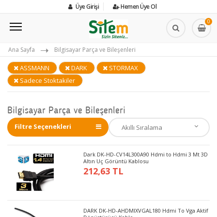
Üye Girişi
Hemen Üye Ol
0
Ana Sayfa
Bilgisayar Parça ve Bileşenleri
ASSMANN
DARK
STORMAX
Sadece Stoktakiler
Bilgisayar Parça ve Bileşenleri
Filtre Seçenekleri
Dark DK-HD-CV14L300A90 Hdmi to Hdmi 3 Mt 3D
Altın Uç Görüntü Kablosu
212,63 TL
DARK DK-HD-AHDMIXVGAL180 Hdmi To Vga Aktif