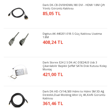
Dark DK-CB-DVIXHDMIL180 DVI - HDMI 1.8M Çift
Yönlü Görüntü Kablosu
85,05 TL
Digitus AK-440201-018-S Güç Kablosu Uzatma
1.8M
408,24 TL
Dark Storex E24 2.5 DK-AC-DSE24U3 Usb 3
Çıkarılabilir Başlıklı Şeffaf SATA Disk Kutusu Kolay
Montaj
421,00 TL
Dark DK-HD-CV14L500 Hdmi to Hdmi 5M 3D-Ağ
Destekli,Dual Molding Altın Uç 4K,Kılıflı Görüntü
Kablosu
361,46 TL