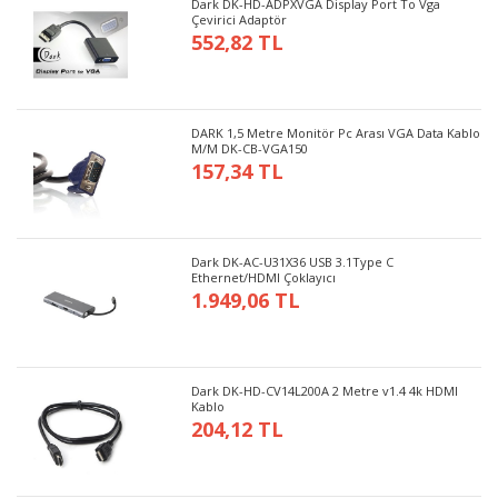
Dark DK-HD-ADPXVGA Display Port To Vga
Çevirici Adaptör
552,82 TL
DARK 1,5 Metre Monitör Pc Arası VGA Data Kablo
M/M DK-CB-VGA150
157,34 TL
Dark DK-AC-U31X36 USB 3.1Type C
Ethernet/HDMI Çoklayıcı
1.949,06 TL
Dark DK-HD-CV14L200A 2 Metre v1.4 4k HDMI
Kablo
204,12 TL