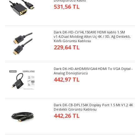
Dönüştürücü Kablo
531,56 TL
Dark DK-HD-CV14L150A90 HDMI kablo 1.5M
v1.4,Dual Molding Altın Uç 4K / 3D, Ağ Destekli,
Kılıflı Görüntü Kablosu
229,64 TL
Dark DK-HD-AHDMIXVGA4 HDMI To VGA Dijital -
Analog Dönüştürücü
442,97 TL
Dark DK-CB-DPL154K Display Port 1.5 Mt V1.2 4K
Destekli Görüntü Kablosu
442,26 TL