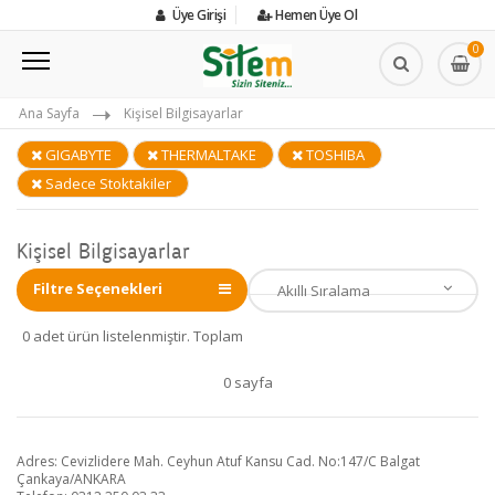
Üye Girişi
Hemen Üye Ol
0
Ana Sayfa
Kişisel Bilgisayarlar
GIGABYTE
THERMALTAKE
TOSHIBA
Sadece Stoktakiler
Kişisel Bilgisayarlar
Filtre Seçenekleri
0 adet ürün listelenmiştir. Toplam
0 sayfa
Adres: Cevizlidere Mah. Ceyhun Atuf Kansu Cad. No:147/C Balgat
Çankaya/ANKARA