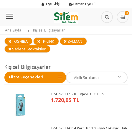
Üye Girişi
Hemen Üye Ol
0
Ana Sayfa
Kişisel Bilgisayarlar
TOSHIBA
TP-LINK
ZALMAN
Sadece Stoktakiler
Kişisel Bilgisayarlar
Filtre Seçenekleri
TP-Link UH7021C Type-C USB Hub
1.720,05 TL
TP-Link UH400 4 Port Usb 3.0 Siyah Çoklayıcı Hub