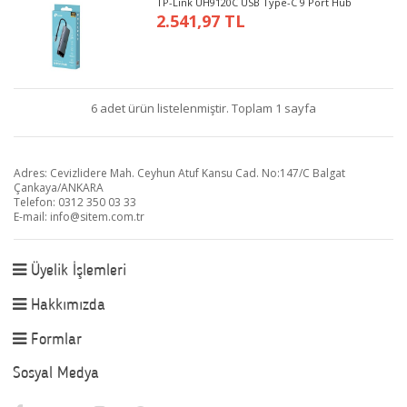
TP-Link UH9120C USB Type-C 9 Port Hub
2.541,97 TL
6 adet ürün listelenmiştir. Toplam 1 sayfa
Adres: Cevizlidere Mah. Ceyhun Atuf Kansu Cad. No:147/C Balgat
Çankaya/ANKARA
Telefon: 0312 350 03 33
E-mail:
info@sitem.com.tr
Üyelik İşlemleri
Hakkımızda
Formlar
Sosyal Medya