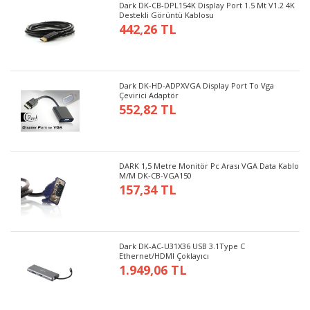
Dark DK-CB-DPL154K Display Port 1.5 Mt V1.2 4K
Destekli Görüntü Kablosu
442,26 TL
Dark DK-HD-ADPXVGA Display Port To Vga
Çevirici Adaptör
552,82 TL
DARK 1,5 Metre Monitör Pc Arası VGA Data Kablo
M/M DK-CB-VGA150
157,34 TL
Dark DK-AC-U31X36 USB 3.1Type C
Ethernet/HDMI Çoklayıcı
1.949,06 TL