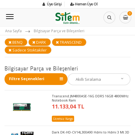
Üye Girişi
Hemen Üye Ol
0
Ana Sayfa
Bilgisayar Parça ve Bileşenleri
BENQ
DARK
TRANSCEND
Sadece Stoktakiler
Bilgisayar Parça ve Bileşenleri
Filtre Seçenekleri
Transcend JM4800ASE-16G DDR5 16GB 4800MHz
Notebook Ram
11.133,04 TL
Ücretsiz Kargo
Dark DK-HD-CV14L300A90 Hdmi to Hdmi 3 Mt 3D