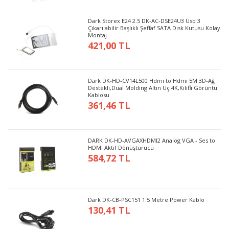
Dark Storex E24 2.5 DK-AC-DSE24U3 Usb 3
Çıkarılabilir Başlıklı Şeffaf SATA Disk Kutusu Kolay
Montaj
421,00 TL
Dark DK-HD-CV14L500 Hdmi to Hdmi 5M 3D-Ağ
Destekli,Dual Molding Altın Uç 4K,Kılıflı Görüntü
Kablosu
361,46 TL
DARK DK-HD-AVGAXHDMI2 Analog VGA - Ses to
HDMI Aktif Dönüştürücü
584,72 TL
Dark DK-CB-PSC151 1.5 Metre Power Kablo
130,41 TL