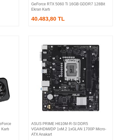
GeForce RTX 5060 Ti 16GB GDDR7 128Bit
Ekran Kartı
40.483,80 TL
eForce
ASUS PRIME H610M-R-SI DDR5
Sepete Ekle
Kartı
VGA/HDMI/DP 1xM.2 1xGLAN 1700P Micro-
ATX Anakart