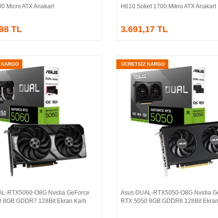
00 Micro ATX Anakart
H610 Soket 1700 Mikro ATX Anakart
,98 TL
3.691,17 TL
Z KARGO
ÜCRETSİZ KARGO
AL-RTX5060-O8G Nvidia GeForce
Asus DUAL-RTX5050-O8G Nvidia G
Sepete Ekle
Sepete Ekle
 8GB GDDR7 128Bit Ekran Kartı
RTX 5050 8GB GDDR6 128Bit Ekran 