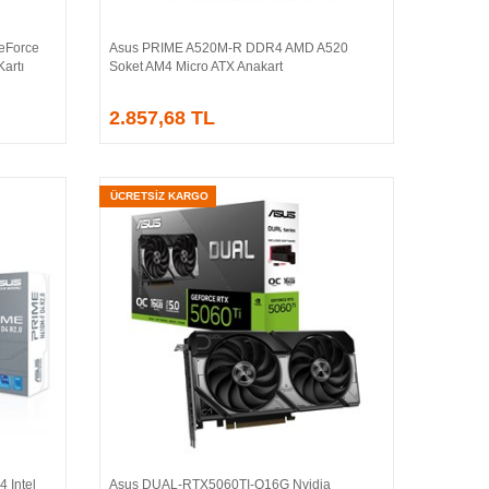
eForce
Asus PRIME A520M-R DDR4 AMD A520
Sepete Ekle
artı
Soket AM4 Micro ATX Anakart
2.857,68 TL
ÜCRETSİZ KARGO
 Intel
Asus DUAL-RTX5060TI-O16G Nvidia
Sepete Ekle