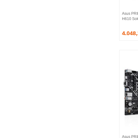
CORSAIR
COUGAR
Asus PR
CRUCIAL
H610 Sok
CSPEEDLINE
4.048
DAHUA
DARK
DarkFlash
DAYTONA
DEEP COOL
DELL
DEXIM
DIGITUS
D-LINK
EDNET
ELBA
ENERGIZER
ERAT
EVERCOOL
EVEREST
Asus PRI