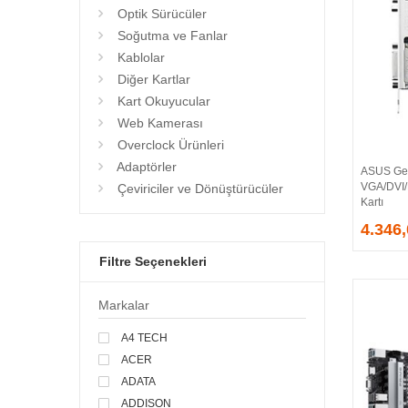
Optik Sürücüler
Soğutma ve Fanlar
Kablolar
Diğer Kartlar
Kart Okuyucular
Web Kamerası
Overclock Ürünleri
Adaptörler
ASUS Ge
VGA/DVI
Çeviriciler ve Dönüştürücüler
Kartı
4.346
Filtre Seçenekleri
Markalar
A4 TECH
ACER
ADATA
ADDISON