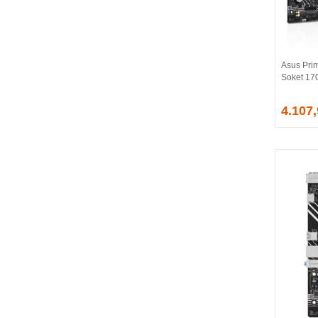
BALLISTIX
Be Quiet!
BEEK
BELKIN
Asus Pri
BENQ
Soket 17
BIGBOY
BIOSTAR
4.107
BITFENIX
BORY
CABLE
CANYON
CLASSONE
CLUB 3D
CODEGEN
COLORFUL
COMPAXE
COOLER MASTER
COOPER
CORPUS