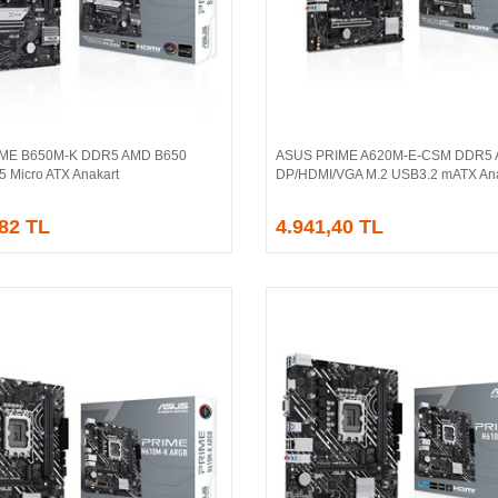
IME B650M-K DDR5 AMD B650
ASUS PRIME A620M-E-CSM DDR5
Sepete Ekle
Sepete Ekle
5 Micro ATX Anakart
DP/HDMI/VGA M.2 USB3.2 mATX Ana
,82 TL
4.941,40 TL