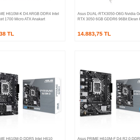
IME H610M-K D4 ARGB DDR4 Intel
Asus DUAL-RTX3050-O6G Nvidia G
Sepete Ekle
Sepete Ekle
et 1700 Micro ATX Anakart
RTX 3050 6GB GDDR6 96Bit Ekran K
,38 TL
14.883,75 TL
ME H610M-D DDR5 Intel H610
Asus PRIME H610M-F D4 R2.0 DDR4
Sepete Ekle
Sepete Ekle