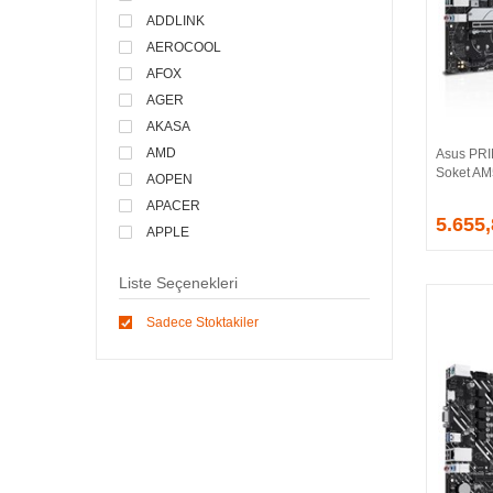
ADDLINK
AEROCOOL
AFOX
AGER
AKASA
AMD
Asus PR
Soket AM
AOPEN
APACER
5.655
APPLE
ARCTIC
Liste Seçenekleri
ASONIC
ASROCK
Sadece Stoktakiler
ASSMANN
ASUS
ATEN
AVEC
AVERMEDIA
AXLE