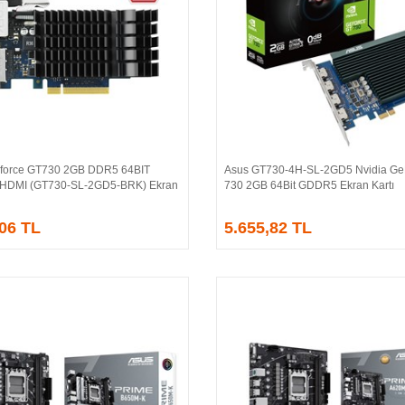
force GT730 2GB DDR5 64BIT
Asus GT730-4H-SL-2GD5 Nvidia Ge
Sepete Ekle
Sepete Ekle
/HDMI (GT730-SL-2GD5-BRK) Ekran
730 2GB 64Bit GDDR5 Ekran Kartı
,06 TL
5.655,82 TL