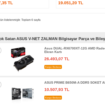
7,35 TL
19.051,20 TL
ün listelenmiştir. Toplam 6 sayfa
ok Satan ASUS V-NET ZALMAN Bilgisayar Parça ve Bileşen
Asus DUAL-RX6700XT-12G AMD Radeo
Ekran Kartı
26.493,07 TL
Kargo Bedava
ASUS PRIME B650M-A DDR5 SOKET AM
10.507,93 TL
Kargo Bedava