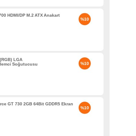
00 HDMI/DP M.2 ATX Anakart
%10
(RGB) LGA
%10
şlemci Soğutucusu
rce GT 730 2GB 64Bit GDDR5 Ekran
%10