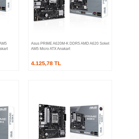
 AM5
Asus PRIME A620M-K DDR5 AMD A620 Soket
Sepete Ekle
kart
AM5 Micro ATX Anakart
4.125,78 TL