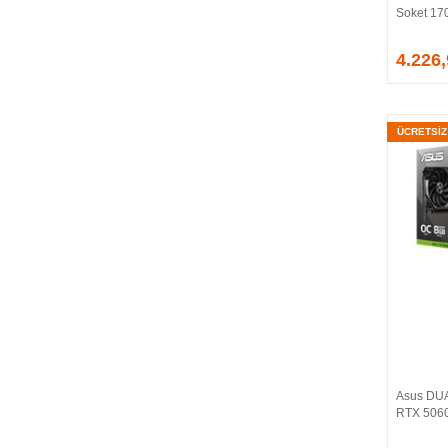
Soket 17
EVGA
EXTREME
4.226
Eyfel
EZCOOL
FLAXES
ÜCRETSİ
FLY
FOEM
FRISBY
FSP
GAINWARD
GALAX
GAMDIAS
GAMEBOOSTER
GAMEPOWER
GEIL
GENESIS
Asus DU
GIGABYTE
RTX 5060
GOODRAM