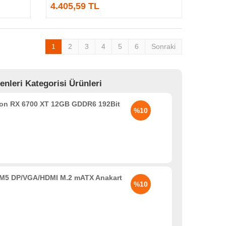
4.405,59 TL
1
2
3
4
5
6
Sonraki
leri Kategorisi Ürünleri
n RX 6700 XT 12GB GDDR6 192Bit
%10
5 DP/VGA/HDMI M.2 mATX Anakart
%10