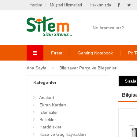
Yardım
Müşteri Hizmetleri
Hakkımızda
Fırsat
Gaming Notebook
Pc T
Ana Sayfa
Bilgisayar Parça ve Bileşenleri
Sırala
Kategoriler
Bilgis
Anakart
Ekran Kartları
İşlemciler
Bellekler
Harddiskler
Kasa ve Güç Kaynakları