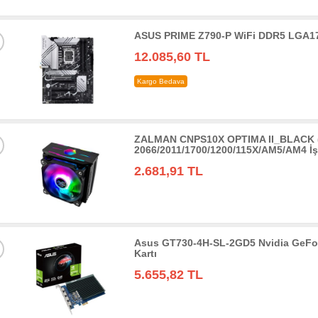
ASUS PRIME Z790-P WiFi DDR5 LGA17
12.085,60 TL
Kargo Bedava
ZALMAN CNPS10X OPTIMA II_BLACK 
2066/2011/1700/1200/115X/AM5/AM4 İ
2.681,91 TL
Asus GT730-4H-SL-2GD5 Nvidia GeFo
Kartı
5.655,82 TL