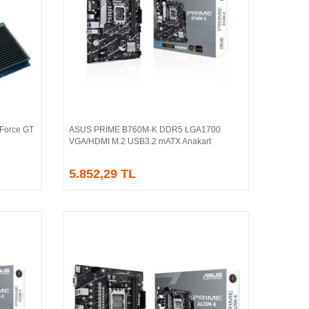
Force GT
ASUS PRIME B760M-K DDR5 LGA1700
Sepete Ekle
VGA/HDMI M.2 USB3.2 mATX Anakart
5.852,29 TL