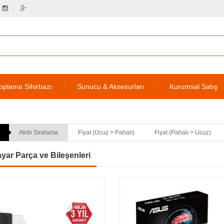
oplama Sihirbazı
Sunucu & Aksesurları
Kurumsal Satış
Akıllı Sıralama
Fiyat (Ucuz > Pahalı)
Fiyat (Pahalı > Ucuz)
ayar Parça ve Bileşenleri