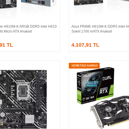
me H610M-K ARGB DDR5 Intel H610
Asus PRIME H610M-K DDR5 Intel H
Sepete Ekle
Sepete Ekle
00 Micro ATX Anakart
Soket 1700 mATX Anakart
,91 TL
4.107,91 TL
ÜCRETSİZ KARGO