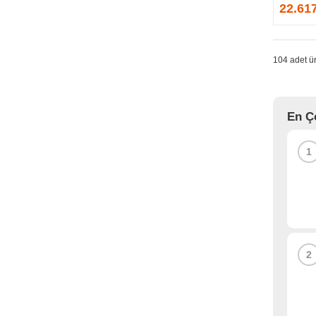
GPRINTER
22.61
GSKILL
G-TECHNOLOGY
HADRON
104 adet ür
HAIKON
HAVIT
HCS
En Ç
HEC
HES
1
HIGH POWER
HIKVISION
HI-LEVEL
HIPER
HITACHI
HP
2
HPE
HUAWEI
HUNTKEY
HYNIX