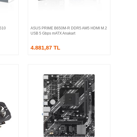
610
ASUS PRIME B650M-R DDR5 AM5 HDMI M.2
Sepete Ekle
USB 5 Gbps mATX Anakart
4.881,87 TL