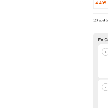
GPRINTER
4.405
GSKILL
G-TECHNOLOGY
HADRON
127 adet ür
HAIKON
HAVIT
HCS
En Ç
HEC
HES
1
HIGH POWER
HIKVISION
HI-LEVEL
HIPER
HITACHI
HP
2
HPE
HUAWEI
HUNTKEY
HYNIX