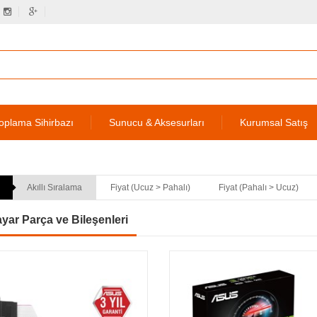
oplama Sihirbazı
Sunucu & Aksesurları
Kurumsal Satış
Akıllı Sıralama
Fiyat (Ucuz > Pahalı)
Fiyat (Pahalı > Ucuz)
ayar Parça ve Bileşenleri