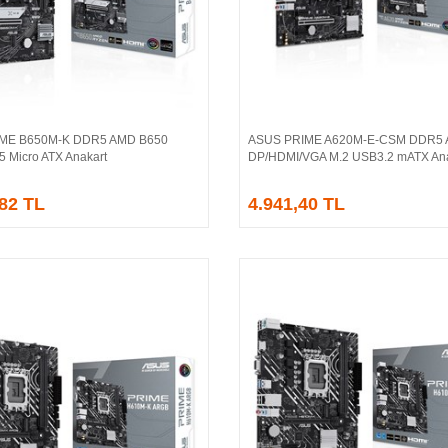
IME B650M-K DDR5 AMD B650
ASUS PRIME A620M-E-CSM DDR5
Sepete Ekle
Sepete Ekle
5 Micro ATX Anakart
DP/HDMI/VGA M.2 USB3.2 mATX Ana
,82 TL
4.941,40 TL