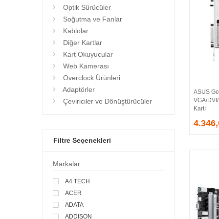
Optik Sürücüler
Soğutma ve Fanlar
Kablolar
Diğer Kartlar
Kart Okuyucular
Web Kamerası
Overclock Ürünleri
Adaptörler
ASUS Ge
VGA/DVI
Çeviriciler ve Dönüştürücüler
Kartı
4.346
Filtre Seçenekleri
Markalar
A4 TECH
ACER
ADATA
ADDISON