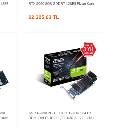
128Bit
RTX 5060 8GB GDDR7 128Bit Ekran Kartı
22.325,63 TL
dia
Asus Nvidia 2GB GT1030 GDDR5 64 Bit
Sepete Ekle
Ekran
HDMI DVI-D HDCP (GT1030-SL-2G-BRK)