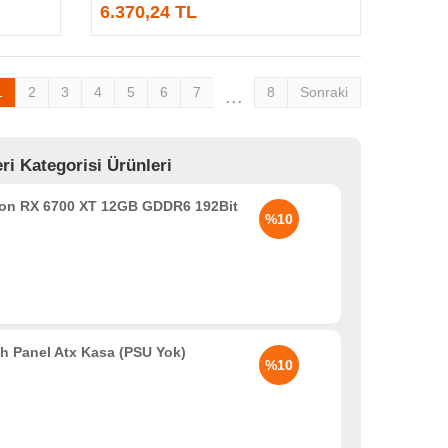
6.370,24 TL
1
2
3
4
5
6
7
8
Sonraki
...
i Kategorisi Ürünleri
n RX 6700 XT 12GB GDDR6 192Bit
%10
 Panel Atx Kasa (PSU Yok)
%10