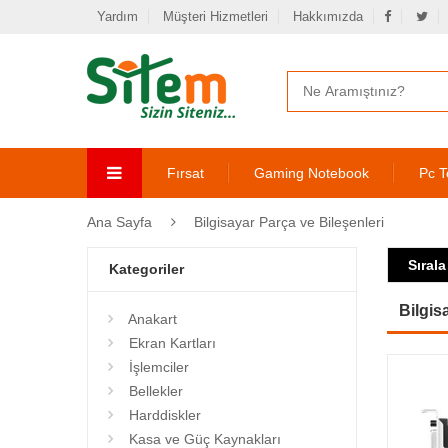
Yardım
Müşteri Hizmetleri
Hakkımızda
Fırsat
Gaming Notebook
Pc T
Ana Sayfa
Bilgisayar Parça ve Bileşenleri
Sırala
Kategoriler
Bilgis
Anakart
Ekran Kartları
İşlemciler
Bellekler
Harddiskler
Kasa ve Güç Kaynakları