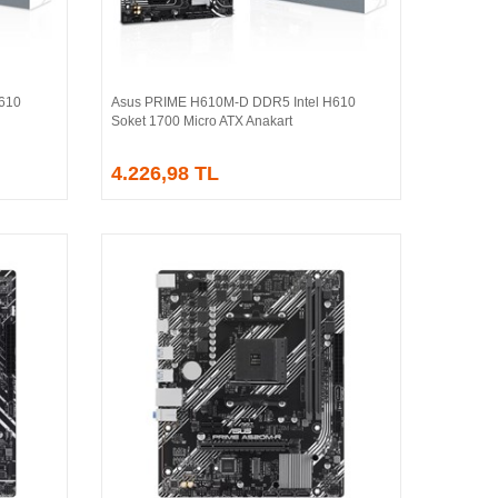
610
Asus PRIME H610M-D DDR5 Intel H610
Sepete Ekle
Soket 1700 Micro ATX Anakart
4.226,98 TL