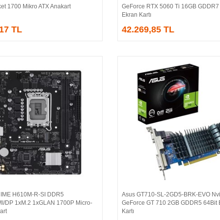
et 1700 Mikro ATX Anakart
GeForce RTX 5060 Ti 16GB GDDR7 
Ekran Kartı
,17 TL
42.269,85 TL
IME H610M-R-SI DDR5
Asus GT710-SL-2GD5-BRK-EVO Nvi
Sepete Ekle
Sepete Ekle
/DP 1xM.2 1xGLAN 1700P Micro-
GeForce GT 710 2GB GDDR5 64Bit 
art
Kartı