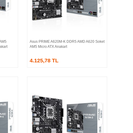
 AM5
Asus PRIME A620M-K DDR5 AMD A620 Soket
Sepete Ekle
kart
AM5 Micro ATX Anakart
4.125,78 TL