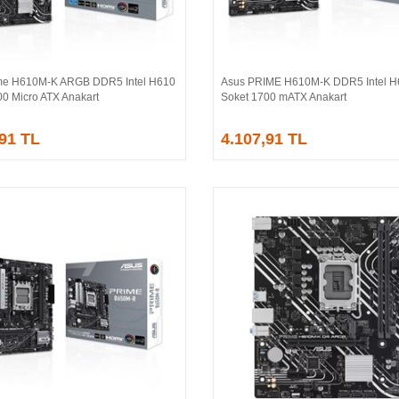
me H610M-K ARGB DDR5 Intel H610
Asus PRIME H610M-K DDR5 Intel H
Sepete Ekle
Sepete Ekle
00 Micro ATX Anakart
Soket 1700 mATX Anakart
,91 TL
4.107,91 TL