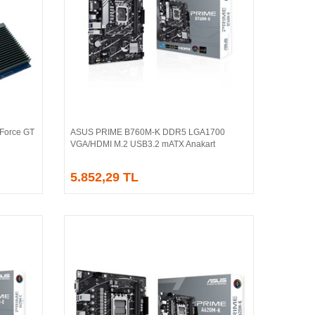
Force GT
ASUS PRIME B760M-K DDR5 LGA1700
Sepete Ekle
VGA/HDMI M.2 USB3.2 mATX Anakart
5.852,29 TL