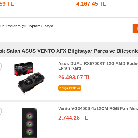
,59 TL
4.167,45 TL
ün listelenmiştir. Toplam 8 sayfa
ok Satan ASUS VENTO XFX Bilgisayar Parça ve Bileşenler
Asus DUAL-RX6700XT-12G AMD Radeo
Ekran Kartı
26.493,07 TL
Kargo Bedava
Vento VG3400S 4x12CM RGB Fan Mesh
2.744,28 TL