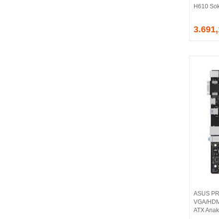
H610 Sok
EVGA
EXTREME
3.691
Eyfel
EZCOOL
FLAXES
FLY
FOEM
FRISBY
FSP
GAINWARD
GALAX
GAMDIAS
GAMEBOOSTER
GAMEPOWER
GEIL
GENESIS
ASUS PR
GIGABYTE
VGA/HDMI
GOODRAM
ATX Anak