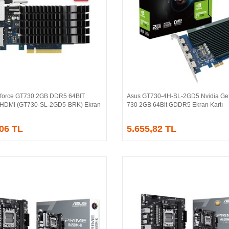
force GT730 2GB DDR5 64BIT
Asus GT730-4H-SL-2GD5 Nvidia Ge
Sepete Ekle
Sepete Ekle
/HDMI (GT730-SL-2GD5-BRK) Ekran
730 2GB 64Bit GDDR5 Ekran Kartı
,06 TL
5.655,82 TL