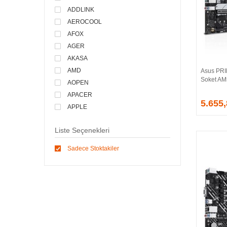
ADDLINK
AEROCOOL
AFOX
AGER
AKASA
AMD
Asus PR
Soket AM
AOPEN
APACER
5.655
APPLE
ARCTIC
Liste Seçenekleri
ASONIC
ASROCK
Sadece Stoktakiler
ASSMANN
ASUS
ATEN
AVEC
AVERMEDIA
AXLE