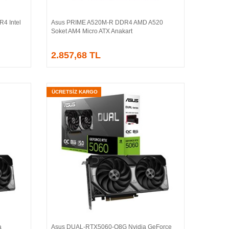
4 Intel
Asus PRIME A520M-R DDR4 AMD A520
Sepete Ekle
Soket AM4 Micro ATX Anakart
2.857,68 TL
ÜCRETSİZ KARGO
a
Asus DUAL-RTX5060-O8G Nvidia GeForce
Sepete Ekle