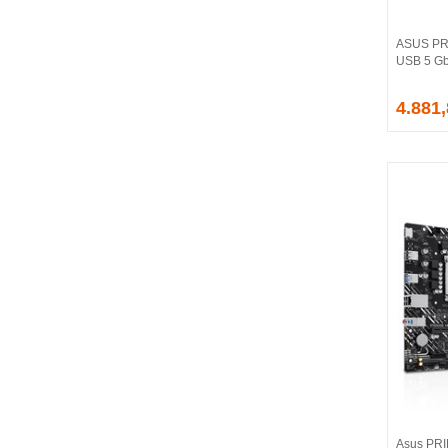
CORSAIR
COUGAR
ASUS PR
CRUCIAL
USB 5 Gb
CSPEEDLINE
4.881
DAHUA
DARK
DarkFlash
DAYTONA
DEEP COOL
DELL
DEXIM
DIGITUS
D-LINK
EDNET
ELBA
ENERGIZER
ERAT
EVERCOOL
EVEREST
Asus PRI