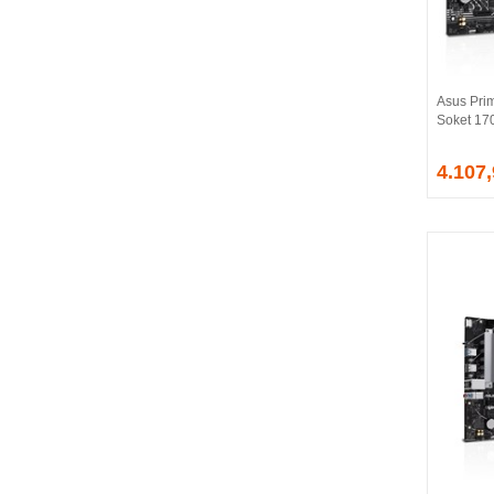
BALLISTIX
Be Quiet!
BEEK
BELKIN
Asus Pri
BENQ
Soket 17
BIGBOY
BIOSTAR
4.107
BITFENIX
BORY
CABLE
CANYON
CLASSONE
CLUB 3D
CODEGEN
COLORFUL
COMPAXE
COOLER MASTER
COOPER
CORPUS