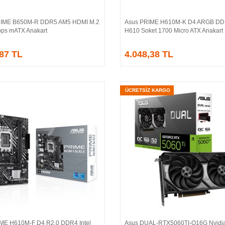
IME B650M-R DDR5 AM5 HDMI M.2
Asus PRIME H610M-K D4 ARGB DDR
Sepete Ekle
Sepete Ekle
ps mATX Anakart
H610 Soket 1700 Micro ATX Anakart
,87 TL
4.048,38 TL
ÜCRETSİZ KARGO
ME H610M-F D4 R2.0 DDR4 Intel
Asus DUAL-RTX5060TI-O16G Nvidi
Sepete Ekle
Sepete Ekle