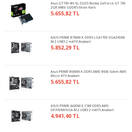
Asus GT730-4H-SL-2GD5 Nvidia GeForce GT 730
2GB 64Bit GDDR5 Ekran Kartı
5.655,82 TL
ASUS PRIME B760M-K DDR5 LGA1700 VGA/HDMI
M.2 USB3.2 mATX Anakart
5.852,29 TL
Asus PRIME B650M-K DDR5 AMD B650 Soket AM5
Micro ATX Anakart
5.655,82 TL
ASUS PRIME A620M-E-CSM DDR5 AM5
DP/HDMI/VGA M.2 USB3.2 mATX Anakart
4.941,40 TL