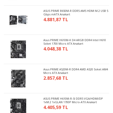
ASUS PRIME B650M-R DDR5 AM5 HDMI M.2 USB 5
Gbps mATX Anakart
4.881,87 TL
Asus PRIME H610M-K D4 ARGB DDR4 Intel H610
Soket 1700 Micro ATX Anakart
4.048,38 TL
Asus PRIME A520M-R DDR4 AMD A520 Soket AM4
Micro ATX Anakart
2.857,68 TL
ASUS PRIME H610M-R-SI DDR5 VGA/HDMI/DP
1xM.2 1xGLAN 1700P Micro-ATX Anakart
4.405,59 TL