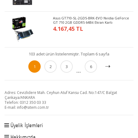
Asus GT710-SL-2GD5-BRK-EVO Nvidia GeForce
GT 710 2GB GDDR5 64Bit Ekran Kartı
4.167,45 TL
103 adet ürün listelenmiştir. Toplam 6 sayfa
1
2
3
6
...
Adres: Cevizlidere Mah. Ceyhun Atuf Kansu Cad. No:147/C Balgat
Çankaya/ANKARA
Telefon: 0312 350 03 33
E-mail:
info@sitem.com.tr
Üyelik İşlemleri
Hakkımızda