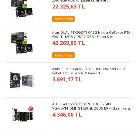
5060 8GB GDDR7 128Bit Ekran Kartı
22.325,63 TL
Ücretsiz Kargo
Asus DUAL-RTX5060TI-O16G Nvidia GeForce RTX
5060 Ti 16GB GDDR7 128Bit Ekran Kartı
42.269,85 TL
Ücretsiz Kargo
Asus PRIME H610M-F D4 R2.0 DDR4 Intel H610
Soket 1700 Mikro ATX Anakart
3.691,17 TL
ASUS Geforce GT730 2GB DDR5 64BIT
VGA/DVI/HDMI (GT730-SL-2GD5-BRK) Ekran Kartı
4.346,06 TL