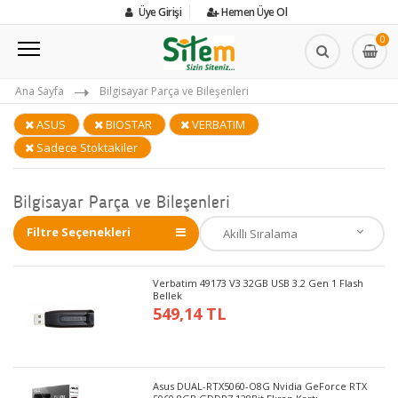
Üye Girişi
Hemen Üye Ol
0
Ana Sayfa
Bilgisayar Parça ve Bileşenleri
ASUS
BIOSTAR
VERBATIM
Sadece Stoktakiler
Bilgisayar Parça ve Bileşenleri
Filtre Seçenekleri
Verbatim 49173 V3 32GB USB 3.2 Gen 1 Flash
Bellek
549,14 TL
Asus DUAL-RTX5060-O8G Nvidia GeForce RTX