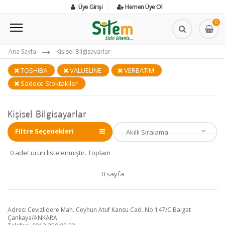
Üye Girişi
Hemen Üye Ol
0
Ana Sayfa
Kişisel Bilgisayarlar
TOSHIBA
VALUELINE
VERBATIM
Sadece Stoktakiler
Kişisel Bilgisayarlar
Filtre Seçenekleri
0 adet ürün listelenmiştir. Toplam
0 sayfa
Adres: Cevizlidere Mah. Ceyhun Atuf Kansu Cad. No:147/C Balgat
Çankaya/ANKARA