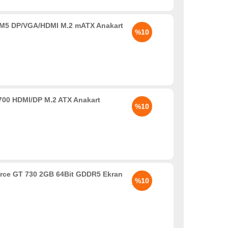
5 DP/VGA/HDMI M.2 mATX Anakart
%10
00 HDMI/DP M.2 ATX Anakart
%10
rce GT 730 2GB 64Bit GDDR5 Ekran
%10