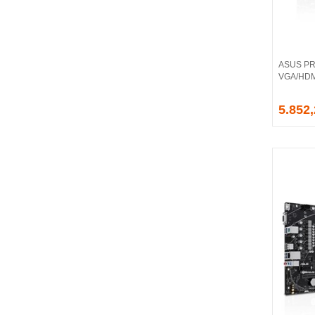
BALLISTIX
Be Quiet!
BEEK
BELKIN
ASUS PR
BENQ
VGA/HDMI
BIGBOY
BIOSTAR
5.852
BITFENIX
BORY
CABLE
CANYON
CLASSONE
CLUB 3D
CODEGEN
COLORFUL
COMPAXE
COOLER MASTER
COOPER
CORPUS