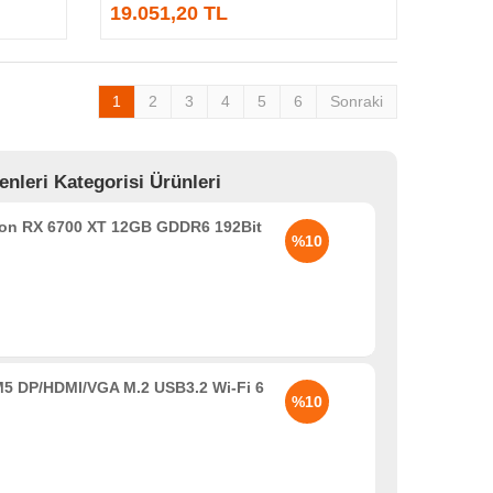
19.051,20 TL
1
2
3
4
5
6
Sonraki
leri Kategorisi Ürünleri
n RX 6700 XT 12GB GDDR6 192Bit
%10
5 DP/HDMI/VGA M.2 USB3.2 Wi-Fi 6
%10