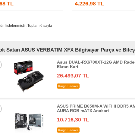
,68 TL
4.226,98 TL
ün listelenmiştir. Toplam 6 sayfa
ok Satan ASUS VERBATIM XFX Bilgisayar Parça ve Bileşen
Asus DUAL-RX6700XT-12G AMD Radeo
Ekran Kartı
26.493,07 TL
Kargo Bedava
ASUS PRIME B650M-A WIFI II DDR5 AM
AURA RGB mATX Anakart
10.716,30 TL
Kargo Bedava