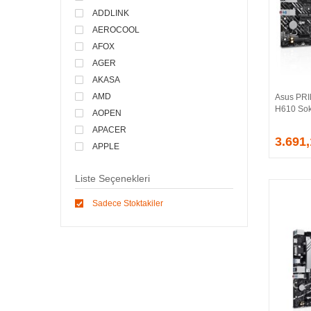
ADDLINK
AEROCOOL
AFOX
AGER
AKASA
AMD
Asus PRI
H610 Sok
AOPEN
APACER
3.691
APPLE
ARCTIC
Liste Seçenekleri
ASONIC
ASROCK
Sadece Stoktakiler
ASSMANN
ASUS
ATEN
AVEC
AVERMEDIA
AXLE