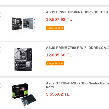
ASUS PRIME B650M-A DDR5 SOKET AM
10.507,93 TL
Kargo Bedava
ASUS PRIME Z790-P WiFi DDR5 LGA17
12.085,60 TL
Kargo Bedava
Asus GT730-4H-SL-2GD5 Nvidia GeFo
Kartı
5.655,82 TL