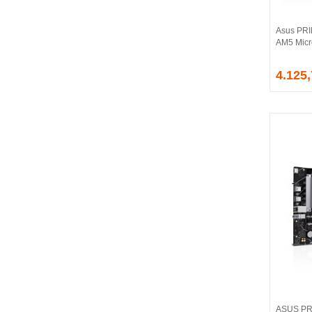
CORSAIR
COUGAR
Asus PR
CRUCIAL
AM5 Micr
CSPEEDLINE
4.125
DAHUA
DARK
DarkFlash
DAYTONA
DEEP COOL
DELL
DEXIM
DIGITUS
D-LINK
EDNET
ELBA
ENERGIZER
ERAT
EVERCOOL
EVEREST
ASUS PR