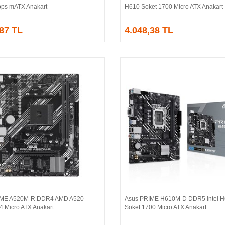
ps mATX Anakart
H610 Soket 1700 Micro ATX Anakart
,87 TL
4.048,38 TL
IME A520M-R DDR4 AMD A520
Asus PRIME H610M-D DDR5 Intel 
Sepete Ekle
Sepete Ekle
4 Micro ATX Anakart
Soket 1700 Micro ATX Anakart