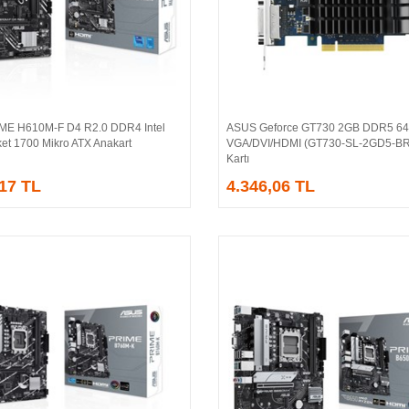
ME H610M-F D4 R2.0 DDR4 Intel
ASUS Geforce GT730 2GB DDR5 64
Sepete Ekle
Sepete Ekle
et 1700 Mikro ATX Anakart
VGA/DVI/HDMI (GT730-SL-2GD5-BR
Kartı
,17 TL
4.346,06 TL