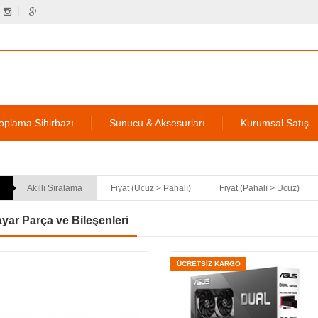
oplama Sihirbazı
Sunucu & Aksesurları
Kurumsal Satış
Akıllı Sıralama
Fiyat (Ucuz > Pahalı)
Fiyat (Pahalı > Ucuz)
ayar Parça ve Bileşenleri
ÜCRETSİZ KARGO