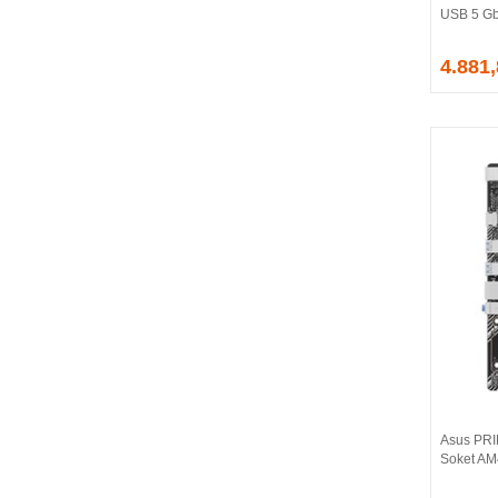
USB 5 Gb
EVGA
EXTREME
4.881
Eyfel
EZCOOL
FLAXES
FLY
FOEM
FRISBY
FSP
GAINWARD
GALAX
GAMDIAS
GAMEBOOSTER
GAMEPOWER
GEIL
GENESIS
Asus PR
GIGABYTE
Soket AM
GOODRAM