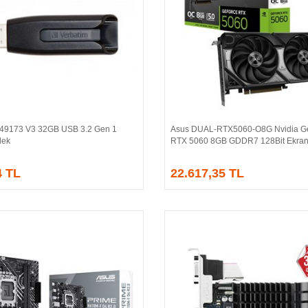
 49173 V3 32GB USB 3.2 Gen 1
Asus DUAL-RTX5060-O8G Nvidia G
Sepete Ekle
Sepete Ekle
lek
RTX 5060 8GB GDDR7 128Bit Ekran 
4 TL
22.617,35 TL