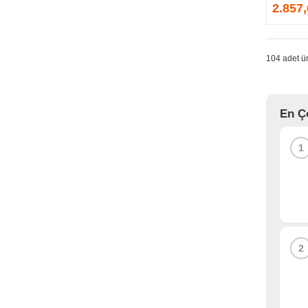
GPRINTER
2.857
GSKILL
G-TECHNOLOGY
HADRON
104 adet ür
HAIKON
HAVIT
HCS
En Ç
HEC
HES
1
HIGH POWER
HIKVISION
HI-LEVEL
HIPER
HITACHI
HP
2
HPE
HUAWEI
HUNTKEY
HYNIX