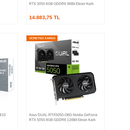
RTX 3050 6GB GDDR6 96Bit Ekran Kartı
14.883,75 TL
ÜCRETSİZ KARGO
H610
Asus DUAL-RTX5050-O8G Nvidia GeForce
Sepete Ekle
RTX 5050 8GB GDDR6 128Bit Ekran Kartı