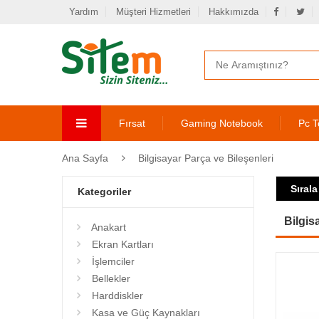
Yardım
Müşteri Hizmetleri
Hakkımızda
Fırsat
Gaming Notebook
Pc T
Ana Sayfa
Bilgisayar Parça ve Bileşenleri
Sırala
Kategoriler
Bilgis
Anakart
Ekran Kartları
İşlemciler
Bellekler
Harddiskler
Kasa ve Güç Kaynakları