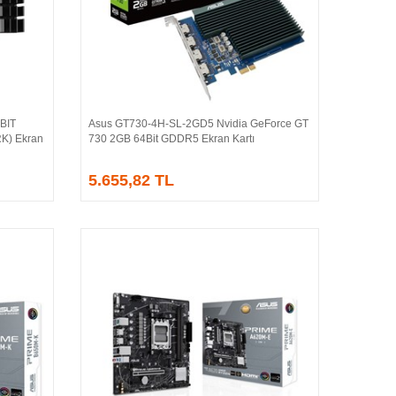
BIT
Asus GT730-4H-SL-2GD5 Nvidia GeForce GT
Sepete Ekle
K) Ekran
730 2GB 64Bit GDDR5 Ekran Kartı
5.655,82 TL