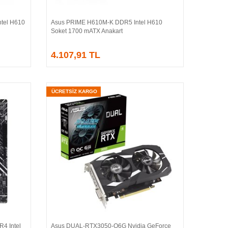
tel H610
Asus PRIME H610M-K DDR5 Intel H610
Sepete Ekle
Soket 1700 mATX Anakart
4.107,91 TL
ÜCRETSİZ KARGO
4 Intel
Asus DUAL-RTX3050-O6G Nvidia GeForce
Sepete Ekle