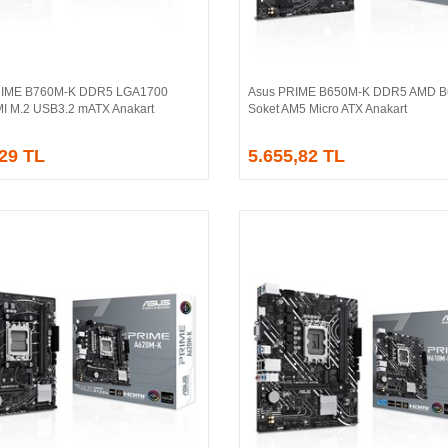
IME B760M-K DDR5 LGA1700
Asus PRIME B650M-K DDR5 AMD B
Sepete Ekle
Sepete Ekle
 M.2 USB3.2 mATX Anakart
Soket AM5 Micro ATX Anakart
,29 TL
5.655,82 TL