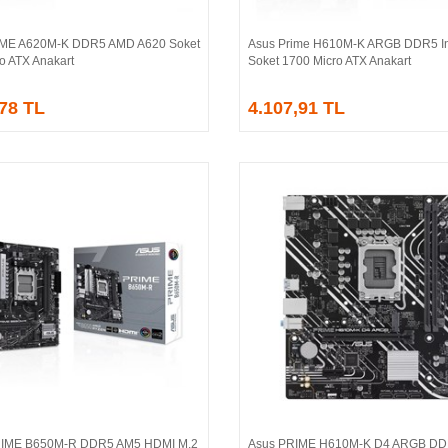
IME A620M-K DDR5 AMD A620 Soket
Asus Prime H610M-K ARGB DDR5 In
Sepete Ekle
Sepete Ekle
o ATX Anakart
Soket 1700 Micro ATX Anakart
,78 TL
4.107,91 TL
IME B650M-R DDR5 AM5 HDMI M.2
Asus PRIME H610M-K D4 ARGB DDR
Sepete Ekle
Sepete Ekle