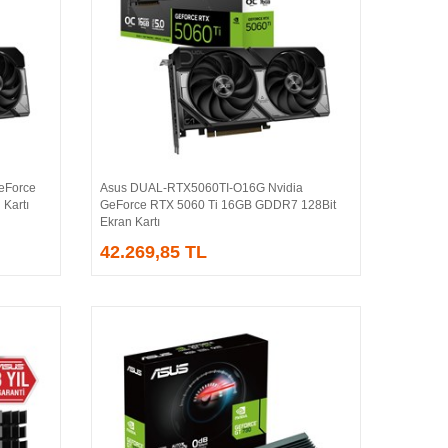
eForce
Asus DUAL-RTX5060TI-O16G Nvidia
Sepete Ekle
Kartı
GeForce RTX 5060 Ti 16GB GDDR7 128Bit
Ekran Kartı
42.269,85 TL