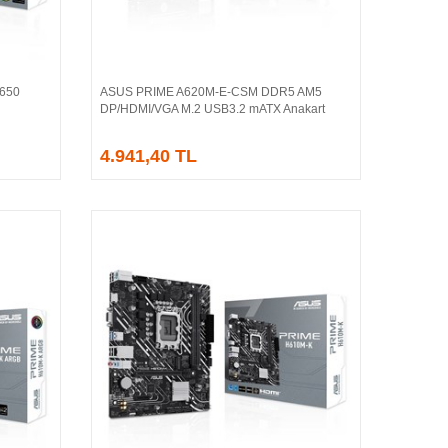
650
ASUS PRIME A620M-E-CSM DDR5 AM5
Sepete Ekle
DP/HDMI/VGA M.2 USB3.2 mATX Anakart
4.941,40 TL