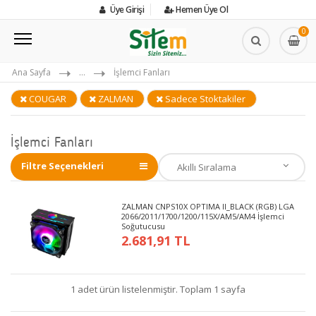
Üye Girişi
Hemen Üye Ol
0
Ana Sayfa
...
İşlemci Fanları
COUGAR
ZALMAN
Sadece Stoktakiler
İşlemci Fanları
Filtre Seçenekleri
ZALMAN CNPS10X OPTIMA II_BLACK (RGB) LGA
2066/2011/1700/1200/115X/AM5/AM4 İşlemci
Soğutucusu
2.681,91 TL
1 adet ürün listelenmiştir. Toplam 1 sayfa