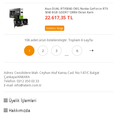
Asus DUAL-RTX5060-O8G Nvidia GeForce RTX
5060 8GB GDDR7 128Bit Ekran Kartı
22.617,35 TL
Ücretsiz Kargo
106 adet ürün listelenmiştir. Toplam 6 sayfa
1
2
3
6
...
Adres: Cevizlidere Mah. Ceyhun Atuf Kansu Cad. No:147/C Balgat
Çankaya/ANKARA
Telefon: 0312 350 03 33
E-mail:
info@sitem.com.tr
Üyelik İşlemleri
Hakkımızda