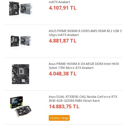
mATX Anakart
4.107,91 TL
ASUS PRIME B650M-R DDR5 AM5 HDMI M.2 USB 5
Gbps mATX Anakart
4.881,87 TL
Asus PRIME H610M-K D4 ARGB DDR4 Intel H610
Soket 1700 Micro ATX Anakart
4.048,38 TL
Asus DUAL-RTX3050-O6G Nvidia GeForce RTX
3050 6GB GDDR6 96Bit Ekran Kartı
14.883,75 TL
Ücretsiz Kargo