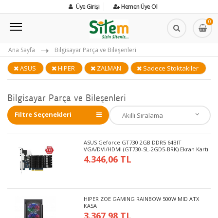
Üye Girişi
Hemen Üye Ol
0
Ana Sayfa
Bilgisayar Parça ve Bileşenleri
ASUS
HIPER
ZALMAN
Sadece Stoktakiler
Bilgisayar Parça ve Bileşenleri
Filtre Seçenekleri
ASUS Geforce GT730 2GB DDR5 64BIT
VGA/DVI/HDMI (GT730-SL-2GD5-BRK) Ekran Kartı
4.346,06 TL
HIPER ZOE GAMING RAINBOW 500W MID ATX
KASA
3.367,98 TL