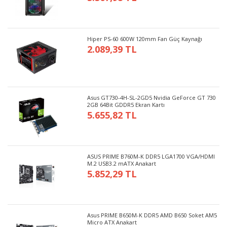
Hiper PS-60 600W 120mm Fan Güç Kaynağı
2.089,39 TL
Asus GT730-4H-SL-2GD5 Nvidia GeForce GT 730
2GB 64Bit GDDR5 Ekran Kartı
5.655,82 TL
ASUS PRIME B760M-K DDR5 LGA1700 VGA/HDMI
M.2 USB3.2 mATX Anakart
5.852,29 TL
Asus PRIME B650M-K DDR5 AMD B650 Soket AM5
Micro ATX Anakart