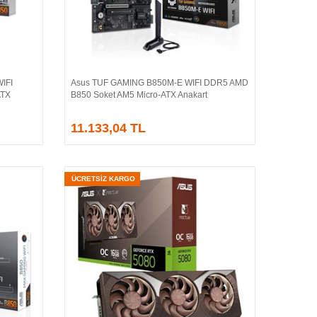
IFI
Asus TUF GAMING B850M-E WIFI DDR5 AMD
Sepete Ekle
ATX
B850 Soket AM5 Micro-ATX Anakart
11.133,04 TL
ÜCRETSİZ KARGO