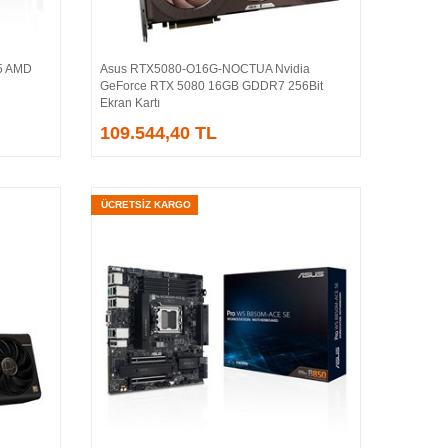
5 AMD
Asus RTX5080-O16G-NOCTUA Nvidia
Sepete Ekle
GeForce RTX 5080 16GB GDDR7 256Bit
Ekran Kartı
109.544,40 TL
ÜCRETSİZ KARGO