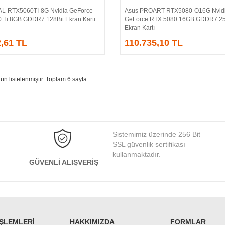
L-RTX5060TI-8G Nvidia GeForce
Asus PROART-RTX5080-O16G Nvid
Sepete Ekle
Sepete Ekle
 Ti 8GB GDDR7 128Bit Ekran Kartı
GeForce RTX 5080 16GB GDDR7 25
Ekran Kartı
2,61 TL
110.735,10 TL
ün listelenmiştir. Toplam 6 sayfa
Sistemimiz üzerinde 256 Bit
SSL güvenlik sertifikası
kullanmaktadır.
GÜVENLI ALIŞVERIŞ
İŞLEMLERI
HAKKIMIZDA
FORMLAR