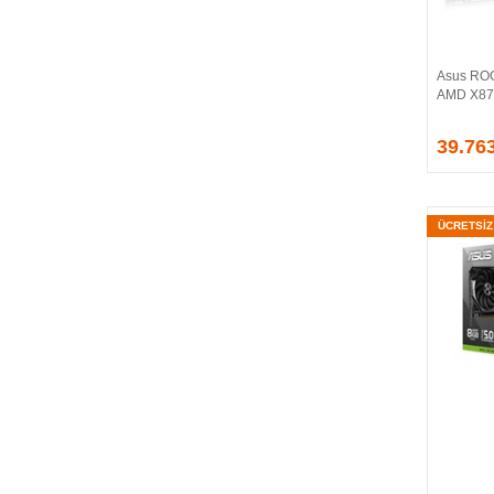
Asus RO
AMD X870
39.76
ÜCRETSİ