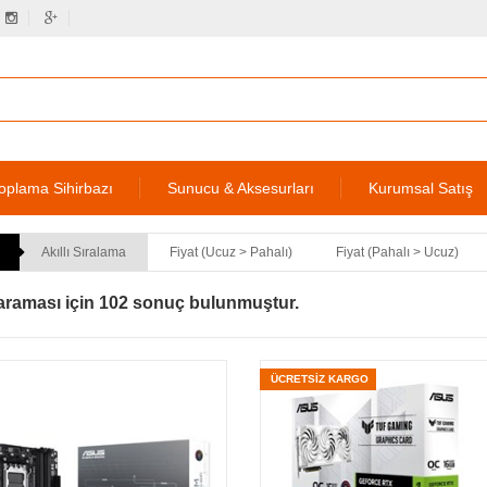
oplama Sihirbazı
Sunucu & Aksesurları
Kurumsal Satış
Akıllı Sıralama
Fiyat (Ucuz > Pahalı)
Fiyat (Pahalı > Ucuz)
araması için 102 sonuç bulunmuştur.
ÜCRETSİZ KARGO