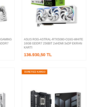
E-GAMING
ASUS ROG-ASTRAL-RTX5080-O16G-WHITE
Sepete Ekle
 GDDR7
16GB GDDR7 256BIT 2xHDMI 3xDP EKRAN
KARTI
136.930,50 TL
ÜCRETSİZ KARGO