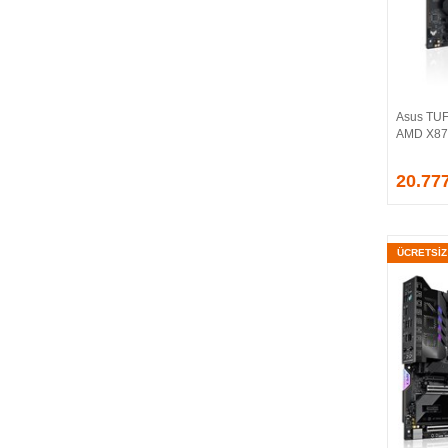
Asus TU
AMD X870
20.77
ÜCRETSİ