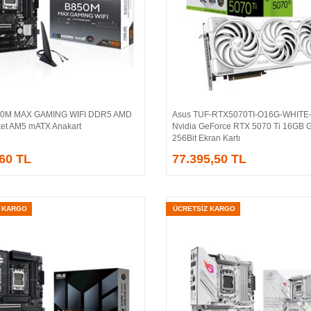
50M MAX GAMING WIFI DDR5 AMD
Asus TUF-RTX5070TI-O16G-WHIT
Sepete Ekle
Sepete Ekle
et AM5 mATX Anakart
Nvidia GeForce RTX 5070 Ti 16GB
256Bit Ekran Kartı
,60 TL
77.395,50 TL
Z KARGO
ÜCRETSİZ KARGO