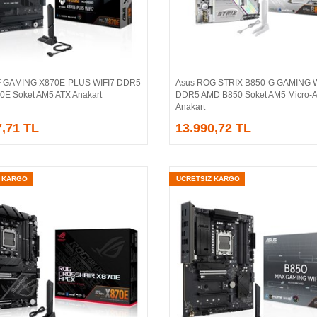
F GAMING X870E-PLUS WIFI7 DDR5
Asus ROG STRIX B850-G GAMING W
Sepete Ekle
Sepete Ekle
E Soket AM5 ATX Anakart
DDR5 AMD B850 Soket AM5 Micro-
Anakart
7,71 TL
13.990,72 TL
Z KARGO
ÜCRETSİZ KARGO