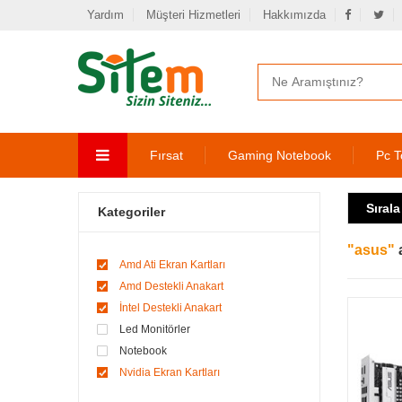
Yardım
Müşteri Hizmetleri
Hakkımızda
Fırsat
Gaming Notebook
Pc T
Sırala
Kategoriler
"asus"
Amd Ati Ekran Kartları
Amd Destekli Anakart
İntel Destekli Anakart
Led Monitörler
Notebook
Nvidia Ekran Kartları