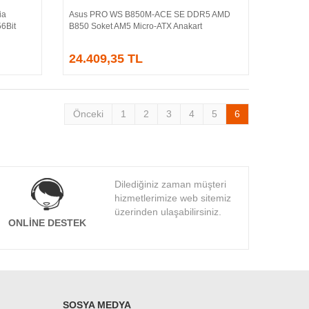
ia
Asus PRO WS B850M-ACE SE DDR5 AMD
Sepete Ekle
6Bit
B850 Soket AM5 Micro-ATX Anakart
24.409,35 TL
Önceki
1
2
3
4
5
6
Dilediğiniz zaman müşteri
hizmetlerimize web sitemiz
üzerinden ulaşabilirsiniz.
ONLINE DESTEK
SOSYA MEDYA