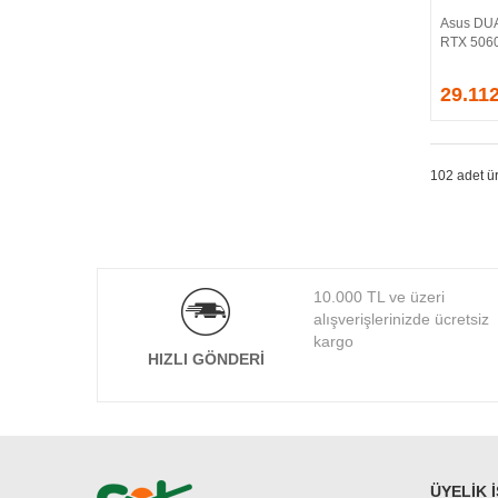
Asus DUA
RTX 5060
29.11
102 adet ür
10.000 TL ve üzeri
alışverişlerinizde ücretsiz
kargo
HIZLI GÖNDERI
ÜYELIK 