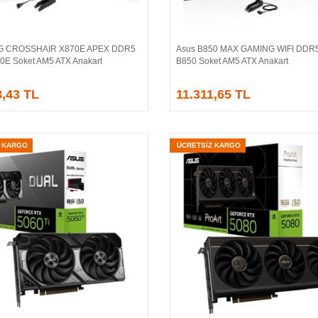
G CROSSHAIR X870E APEX DDR5
Asus B850 MAX GAMING WIFI DDR
Sepete Ekle
Sepete Ekle
E Soket AM5 ATX Anakart
B850 Soket AM5 ATX Anakart
3,43 TL
11.311,65 TL
Z KARGO
ÜCRETSİZ KARGO