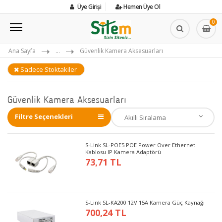
Üye Girişi
Hemen Üye Ol
0
Ana Sayfa
...
Güvenlik Kamera Aksesuarları
Sadece Stoktakiler
Güvenlik Kamera Aksesuarları
Filtre Seçenekleri
S-Link SL-POE5 POE Power Over Ethernet
Kablosu IP Kamera Adaptörü
73,71 TL
S-Link SL-KA200 12V 15A Kamera Güç Kaynağı
700,24 TL