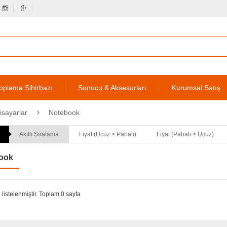
oplama Sihirbazı
Sunucu & Aksesurları
Kurumsal Satış
gisayarlar
Notebook
Akıllı Sıralama
Fiyat (Ucuz > Pahalı)
Fiyat (Pahalı > Ucuz)
ook
 listelenmiştir. Toplam 0 sayfa