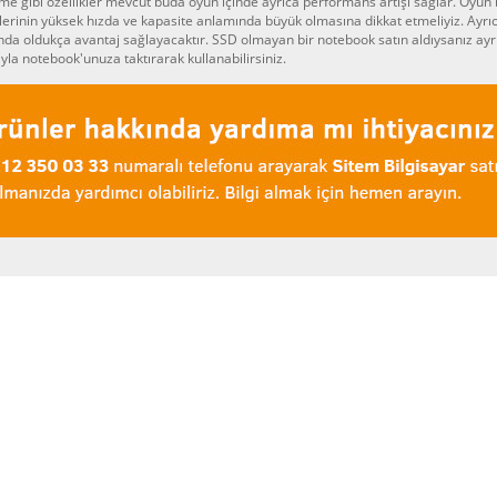
me gibi özellikler mevcut buda oyun içinde ayrıca performans artışı sağlar. Oyun bi
lerinin yüksek hızda ve kapasite anlamında büyük olmasına dikkat etmeliyiz. Ayrı
da oldukça avantaj sağlayacaktır. SSD olmayan bir notebook satın aldıysanız ayrıc
yla notebook'unuza taktırarak kullanabilirsiniz.