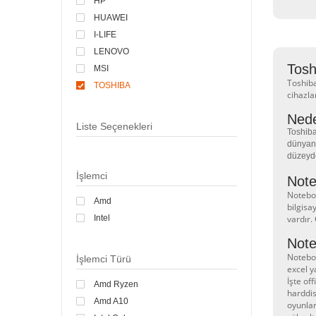
HP
HUAWEI
I-LIFE
LENOVO
Tosh
MSI
Toshiba
TOSHIBA
cihazla
Nede
Liste Seçenekleri
Toshiba
dünyanı
düzeyde
İşlemci
Note
Noteboo
Amd
bilgisa
Intel
vardır.
Note
Noteboo
İşlemci Türü
excel y
İşte of
Amd Ryzen
harddis
Amd A10
oyunlar