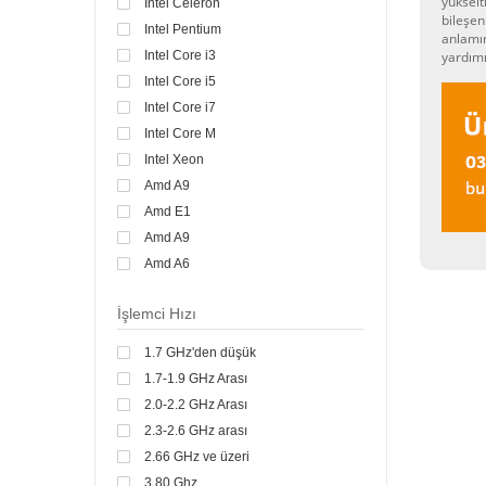
yükselt
Intel Celeron
bileşen
Intel Pentium
anlamın
Intel Core i3
yardımı
Intel Core i5
Intel Core i7
Intel Core M
Intel Xeon
Amd A9
Amd E1
Amd A9
Amd A6
Intel® Celeron® processor
İşlemci Hızı
Intel Core i9
Intel Atom
1.7 GHz'den düşük
A12-9720P
1.7-1.9 GHz Arası
AMD E2
2.0-2.2 GHz Arası
AMD Ryzen 5 3500U
2.3-2.6 GHz arası
Intel Celeron N3060
2.66 GHz ve üzeri
Intel Celeron N4000
3.80 Ghz