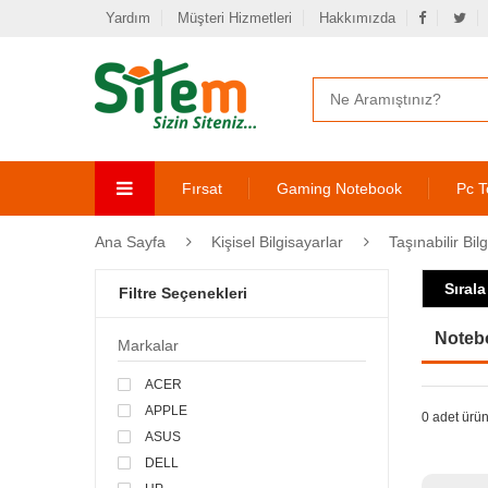
Yardım
Müşteri Hizmetleri
Hakkımızda
Fırsat
Gaming Notebook
Pc T
Ana Sayfa
Kişisel Bilgisayarlar
Taşınabilir Bil
Sırala
Filtre Seçenekleri
Noteb
Markalar
ACER
APPLE
0 adet ürün
ASUS
DELL