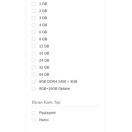
1 GB
2 GB
3 GB
4 GB
6 GB
8 GB
12 GB
16 GB
24 GB
32 GB
64 GB
8GB DDR4 2400 + 4GB
8GB+16GB Optane
20 GB
Ekran Kartı Tipi
48 GB
128 GB
Paylaşımlı
Harici