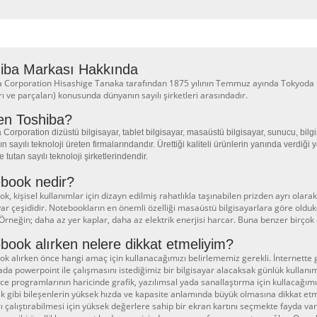
iba Markası Hakkında
 Corporation Hisashige Tanaka tarafından 1875 yılının Temmuz ayında Tokyoda kur
rı ve parçaları) konusunda dünyanın sayılı şirketleri arasındadır.
n Toshiba?
 Corporation dizüstü bilgisayar, tablet bilgisayar, masaüstü bilgisayar, sunucu, bilgis
n sayılı teknoloji üreten firmalarındandır. Ürettiği kaliteli ürünlerin yanında verdiğ
 tutan sayılı teknoloji şirketlerindendir.
book nedir?
k, kişisel kullanımlar için dizayn edilmiş rahatlıkla taşınabilen prizden ayrı olarak
yar çeşididir. Notebookların en önemli özelliği masaüstü bilgisayarlara göre olduk
 Örneğin; daha az yer kaplar, daha az elektrik enerjisi harcar. Buna benzer birçok a
book alırken nelere dikkat etmeliyim?
k alırken önce hangi amaç için kullanacağımızı belirlememiz gerekli. İnternette 
ada powerpoint ile çalışmasını istediğimiz bir bilgisayar alacaksak günlük kullanım i
fice programlarının haricinde grafik, yazılımsal yada sanallaştırma için kullacağımı
k gibi bileşenlerin yüksek hızda ve kapasite anlamında büyük olmasına dikkat etme
ı çalıştırabilmesi için yüksek değerlere sahip bir ekran kartını seçmekte fayda v