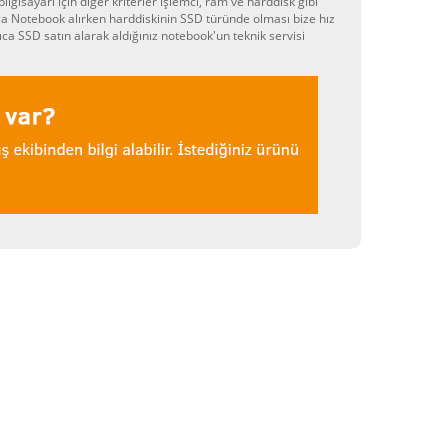
lgisayarı için diğer kriterler işlemci, ram ve harddisk gibi
ca Notebook alırken harddiskinin SSD türünde olması bize hız
a SSD satın alarak aldığınız notebook'un teknik servisi