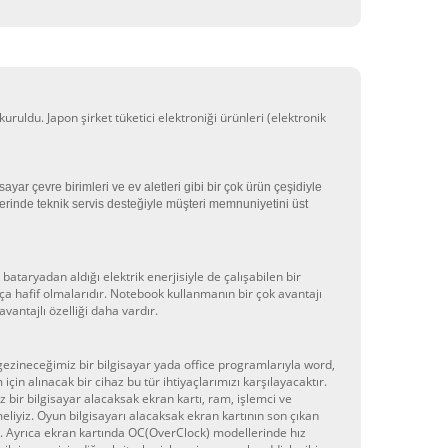
uldu. Japon şirket tüketici elektroniği ürünleri
(elektronik
ayar çevre birimleri ve ev aletleri gibi bir çok ürün çeşidiyle
i yerinde teknik servis desteğiyle müşteri memnuniyetini üst
 bataryadan aldığı elektrik enerjisiyle de çalışabilen bir
ça hafif olmalarıdır. Notebook kullanmanın bir çok avantajı
vantajlı özelliği daha vardır.
gezineceğimiz bir bilgisayar yada office programlarıyla word,
çin alınacak bir cihaz bu tür ihtiyaçlarımızı karşılayacaktır.
z bir bilgisayar alacaksak ekran kartı, ram, işlemci ve
liyiz. Oyun bilgisayarı alacaksak ekran kartının son çıkan
ar. Ayrıca ekran kartında OC(OverClock) modellerinde hız