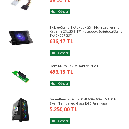
Hızlı Gönderi
TX ErgoStand TXACNBERGST 14cm Led Fanlı 5
Kademe 2XUSB 9-17" Notebook Soğutucu/Stand
TXACNBERGST
636,17 TL
Hızlı Gönderi
Oem M2 to Pci-Ex Dönüştürücü
496,13 TL
Hızlı Gönderi
GameBooster GB-PE05B 600w 80+ USB3.0 Full
Siyah Tempered Glass RGB Fanlı kasa
5.250,00 TL
Hızlı Gönderi