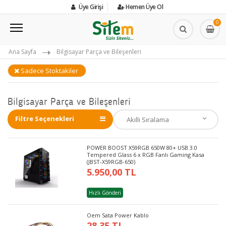
Üye Girişi
Hemen Üye Ol
0
Ana Sayfa
Bilgisayar Parça ve Bileşenleri
Sadece Stoktakiler
Bilgisayar Parça ve Bileşenleri
Filtre Seçenekleri
POWER BOOST X59RGB 650W 80+ USB 3.0
Tempered Glass 6 x RGB Fanlı Gaming Kasa
(JBST-X59RGB-650)
5.950,00 TL
Hızlı Gönderi
Oem Sata Power Kablo
28,35 TL