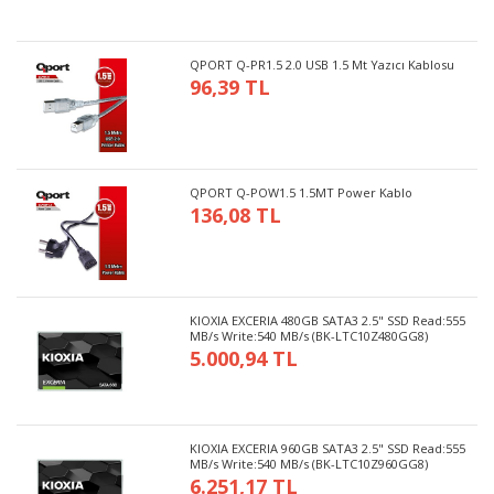
QPORT Q-PR1.5 2.0 USB 1.5 Mt Yazıcı Kablosu
96,39 TL
QPORT Q-POW1.5 1.5MT Power Kablo
136,08 TL
KIOXIA EXCERIA 480GB SATA3 2.5" SSD Read:555
MB/s Write:540 MB/s (BK-LTC10Z480GG8)
5.000,94 TL
KIOXIA EXCERIA 960GB SATA3 2.5" SSD Read:555
MB/s Write:540 MB/s (BK-LTC10Z960GG8)
6.251,17 TL