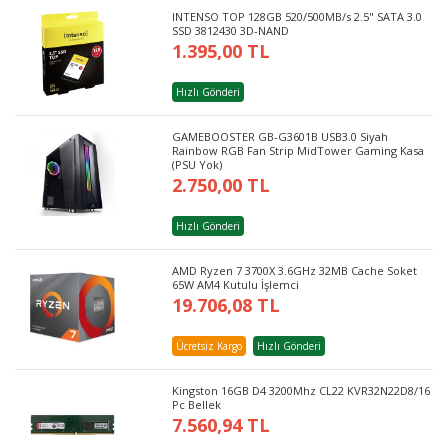
INTENSO TOP 128GB 520/500MB/s 2.5" SATA 3.0
SSD 3812430 3D-NAND
1.395,00 TL
Hızlı Gönderi
GAMEBOOSTER GB-G3601B USB3.0 Siyah
Rainbow RGB Fan Strip MidTower Gaming Kasa
(PSU Yok)
2.750,00 TL
Hızlı Gönderi
AMD Ryzen 7 3700X 3.6GHz 32MB Cache Soket
65W AM4 Kutulu İşlemci
19.706,08 TL
Ücretsiz Kargo
Hızlı Gönderi
Kingston 16GB D4 3200Mhz CL22 KVR32N22D8/16
Pc Bellek
7.560,94 TL