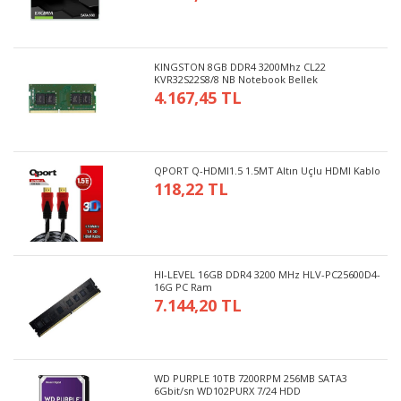
KINGSTON 8GB DDR4 3200Mhz CL22
KVR32S22S8/8 NB Notebook Bellek
4.167,45 TL
QPORT Q-HDMI1.5 1.5MT Altın Uçlu HDMI Kablo
118,22 TL
HI-LEVEL 16GB DDR4 3200 MHz HLV-PC25600D4-
16G PC Ram
7.144,20 TL
WD PURPLE 10TB 7200RPM 256MB SATA3
6Gbit/sn WD102PURX 7/24 HDD