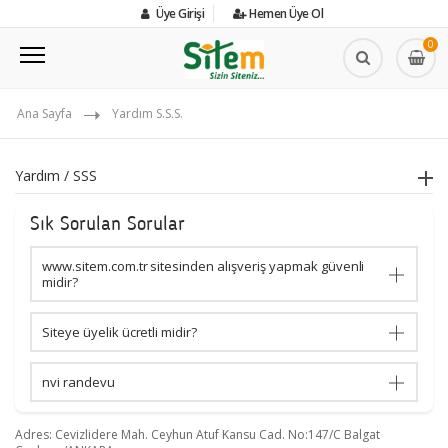
Üye Girişi
Hemen Üye Ol
0
Ana Sayfa
Yardım S.S.S.
Yardım / SSS
Sık Sorulan Sorular
www.sitem.com.tr sitesinden alışveriş yapmak güvenli
midir?
Siteye üyelik ücretli midir?
nvi randevu
Adres: Cevizlidere Mah. Ceyhun Atuf Kansu Cad. No:147/C Balgat