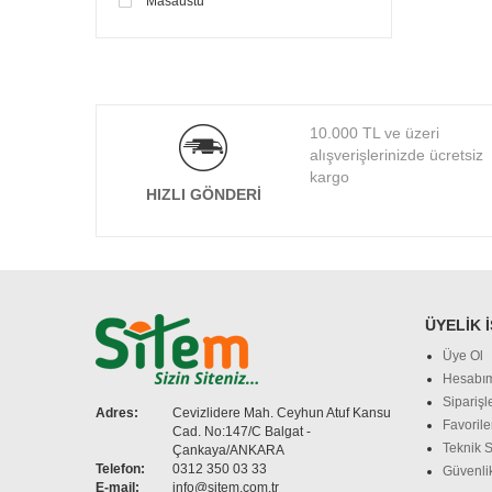
Masaüstü
10.000 TL ve üzeri
alışverişlerinizde ücretsiz
kargo
HIZLI GÖNDERI
ÜYELIK 
Üye Ol
Hesabı
Siparişl
Adres:
Cevizlidere Mah. Ceyhun Atuf Kansu
Favorile
Cad. No:147/C Balgat -
Teknik S
Çankaya/ANKARA
Telefon:
0312 350 03 33
Güvenlik
E-mail:
info@sitem.com.tr