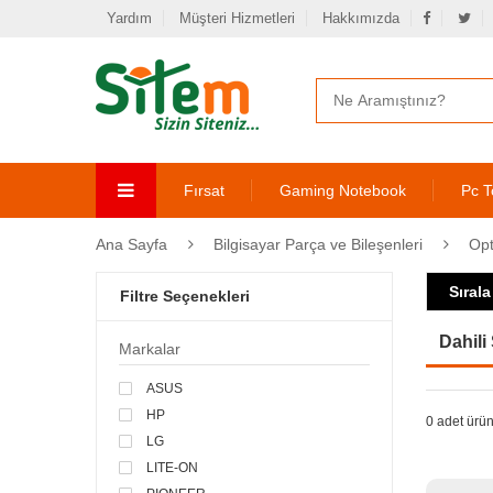
Yardım
Müşteri Hizmetleri
Hakkımızda
Fırsat
Gaming Notebook
Pc T
Ana Sayfa
Bilgisayar Parça ve Bileşenleri
Opt
Sırala
Filtre Seçenekleri
Dahili
Markalar
ASUS
HP
0 adet ürün
LG
LITE-ON