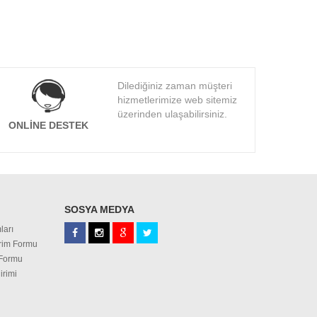
Dilediğiniz zaman müşteri
hizmetlerimize web sitemiz
üzerinden ulaşabilirsiniz.
ONLINE DESTEK
SOSYA MEDYA
ları
irim Formu
 Formu
irimi