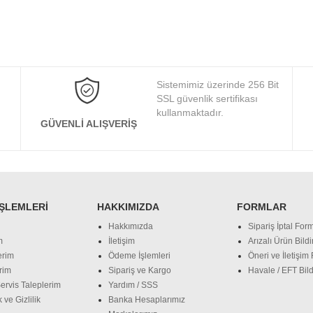
Sistemimiz üzerinde 256 Bit
SSL güvenlik sertifikası
kullanmaktadır.
GÜVENLI ALIŞVERIŞ
İŞLEMLERI
HAKKIMIZDA
FORMLAR
Hakkımızda
Sipariş İptal Form
m
İletişim
Arızalı Ürün Bild
erim
Ödeme İşlemleri
Öneri ve İletişim
rim
Sipariş ve Kargo
Havale / EFT Bild
ervis Taleplerim
Yardım / SSS
 ve Gizlilik
Banka Hesaplarımız