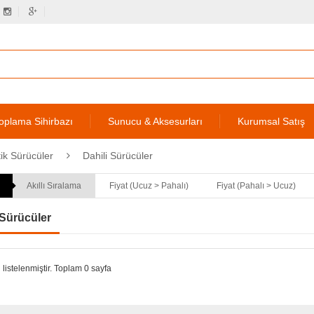
oplama Sihirbazı
Sunucu & Aksesurları
Kurumsal Satış
ik Sürücüler
Dahili Sürücüler
Akıllı Sıralama
Fiyat (Ucuz > Pahalı)
Fiyat (Pahalı > Ucuz)
 Sürücüler
 listelenmiştir. Toplam 0 sayfa