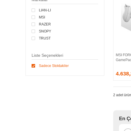
LIAN-LI
MSI
RAZER
SNOPY
TRUST
MSI FOR
Liste Seçenekleri
GamePa
Sadece Stoktakiler
4.638
2 adet ürün
En Ç