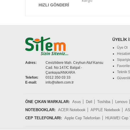
kargo
HIZLI GÖNDERI
ÜYELIK 
Üye Ol
Hesabı
Siparişl
Adres:
Cevizlidere Mah. Ceyhun Atuf Kansu
Favorile
Cad. No:147/C Balgat -
Teknik S
Çankaya/ANKARA
Telefon:
0312 350 03 33
Güvenlik
E-mail:
info@sitem.com.tr
ÖNE ÇIKAN MARKALAR:
Asus
Dell
Toshiba
Lenovo
NOTEBOOKLAR:
ACER Notebook
APPLE Notebook
AS
CEP TELEFONLARI:
Apple Cep Telefonları
HUAWEI Cep Te