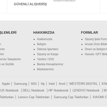
kullanmaktadır.
GÜVENLI ALIŞVERIŞ
İŞLEMLERI
HAKKIMIZDA
FORMLAR
Hakkımızda
Sipariş İptal Form
m
İletişim
Arızalı Ürün Bild
erim
Ödeme İşlemleri
Öneri ve İletişim
rim
Sipariş ve Kargo
Havale / EFT Bild
ervis Taleplerim
Yardım / SSS
 ve Gizlilik
Banka Hesaplarımız
Markalarımız
Apple
Samsung
MSI
Hp
Intel
Amd
WESTERN DIGITAL
KI
US Notebook
DELL Notebook
HP Noteboook
LENOVO Notebook
M
lefonları
Lenovo Cep Telefonları
Samsung Cep Telefonları
XIAOMI Ce