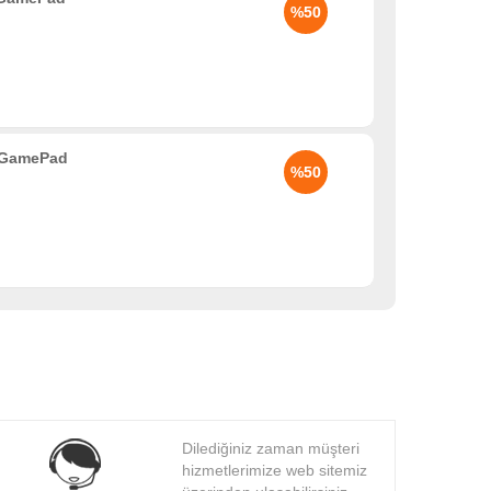
%50
 GamePad
%50
Dilediğiniz zaman müşteri
hizmetlerimize web sitemiz