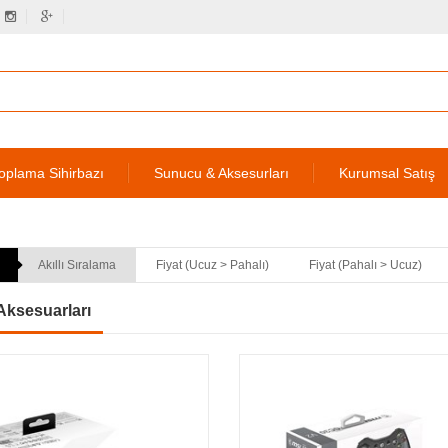
oplama Sihirbazı
Sunucu & Aksesurları
Kurumsal Satış
Akıllı Sıralama
Fiyat (Ucuz > Pahalı)
Fiyat (Pahalı > Ucuz)
Aksesuarları