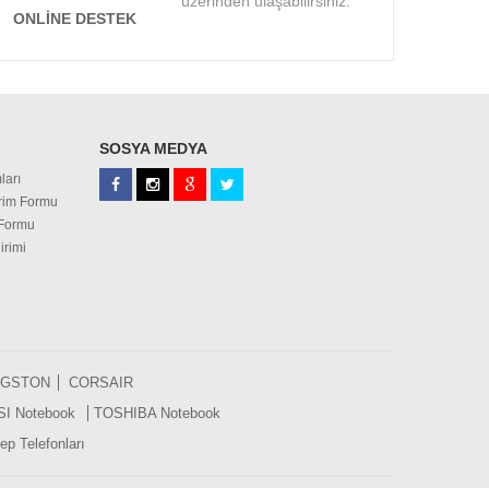
üzerinden ulaşabilirsiniz.
ONLINE DESTEK
SOSYA MEDYA
ları
irim Formu
 Formu
irimi
NGSTON
CORSAIR
SI Notebook
TOSHIBA Notebook
p Telefonları