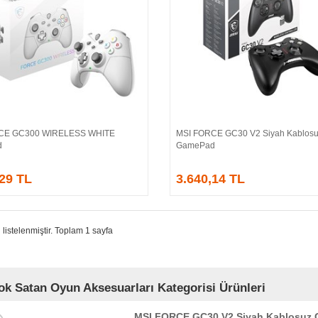
CE GC300 WIRELESS WHITE
MSI FORCE GC30 V2 Siyah Kablos
Sepete Ekle
Sepete Ekle
d
GamePad
,29 TL
3.640,14 TL
 listelenmiştir. Toplam 1 sayfa
ok Satan Oyun Aksesuarları Kategorisi Ürünleri
MSI FORCE GC30 V2 Siyah Kablosuz