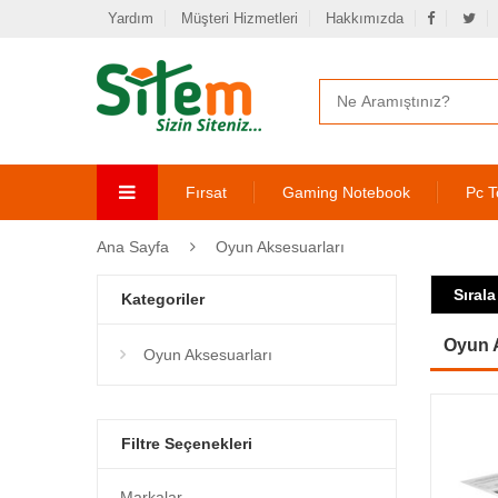
Yardım
Müşteri Hizmetleri
Hakkımızda
Fırsat
Gaming Notebook
Pc T
Ana Sayfa
Oyun Aksesuarları
Sırala
Kategoriler
Oyun 
Oyun Aksesuarları
Filtre Seçenekleri
Markalar