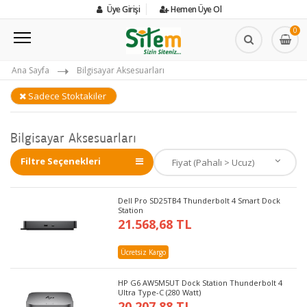
Üye Girişi
Hemen Üye Ol
0
Ana Sayfa
Bilgisayar Aksesuarları
Sadece Stoktakiler
Bilgisayar Aksesuarları
Filtre Seçenekleri
Dell Pro SD25TB4 Thunderbolt 4 Smart Dock
Station
21.568,68 TL
Ücretsiz Kargo
HP G6 AW5M5UT Dock Station Thunderbolt 4
Ultra Type-C (280 Watt)
20.207,88 TL