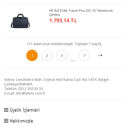
HP A2CE1AA Travel Plus 22L 16" Notebook
Çantası
1.793,14 TL
111 adet ürün listelenmiştir. Toplam 7 sayfa
1
2
3
7
...
Adres: Cevizlidere Mah. Ceyhun Atuf Kansu Cad. No:147/C Balgat
Çankaya/ANKARA
Telefon: 0312 350 03 33
E-mail:
info@sitem.com.tr
Üyelik İşlemleri
Hakkımızda