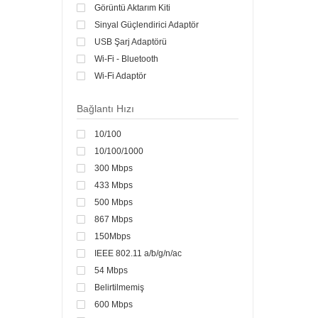
Görüntü Aktarım Kiti
Sinyal Güçlendirici Adaptör
USB Şarj Adaptörü
Wi-Fi - Bluetooth
Wi-Fi Adaptör
Bağlantı Hızı
10/100
10/100/1000
300 Mbps
433 Mbps
500 Mbps
867 Mbps
150Mbps
IEEE 802.11 a/b/g/n/ac
54 Mbps
Belirtilmemiş
600 Mbps