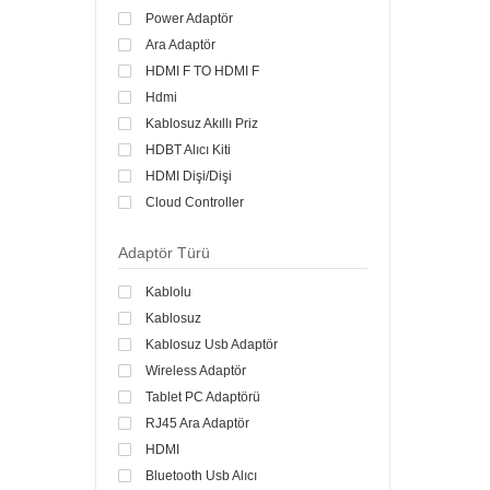
TRUST
Power Adaptör
TX
Ara Adaptör
VIEWSONIC
HDMI F TO HDMI F
X-MINI
Hdmi
ZYXEL
Kablosuz Akıllı Priz
HDBT Alıcı Kiti
HDMI Dişi/Dişi
Cloud Controller
220v to USB Adaptör
Adaptör Türü
HDMI mesafe Uzatıcı Adaptör
FM Transmitter
Kablolu
Mikrofon Adaptörü
Kablosuz
PCIe Adaptör
Kablosuz Usb Adaptör
Ethernet Adaptör
Wireless Adaptör
Hardware Controller
Tablet PC Adaptörü
Gigabit SFP Ağ Adaptörü
RJ45 Ara Adaptör
HDMI Genişletici Ayırıcı
HDMI
HDMI Sinyal Uzatma
Bluetooth Usb Alıcı