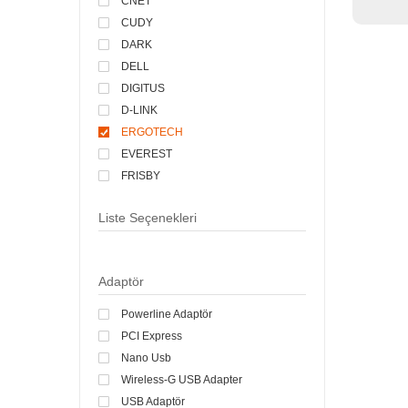
CNET
CUDY
DARK
DELL
DIGITUS
D-LINK
ERGOTECH
EVEREST
FRISBY
INCA
Liste Seçenekleri
LENOVO
LOGITECH
MERCUSYS
Adaptör
MSI
NIVATECH
Powerline Adaptör
QUAKE
PCI Express
S-LINK
Nano Usb
TENDA
Wireless-G USB Adapter
TP-LINK
USB Adaptör