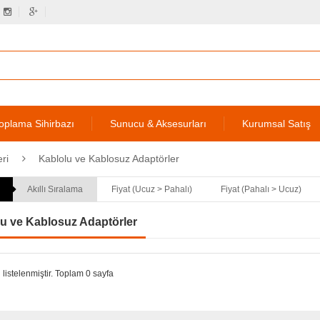
oplama Sihirbazı
Sunucu & Aksesurları
Kurumsal Satış
ri
Kablolu ve Kablosuz Adaptörler
Akıllı Sıralama
Fiyat (Ucuz > Pahalı)
Fiyat (Pahalı > Ucuz)
u ve Kablosuz Adaptörler
 listelenmiştir. Toplam 0 sayfa