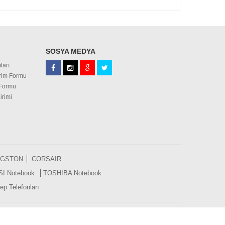
SOSYA MEDYA
ları
irim Formu
 Formu
irimi
NGSTON
CORSAIR
SI Notebook
TOSHIBA Notebook
p Telefonları