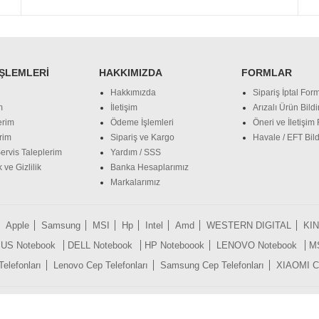
İŞLEMLERI
HAKKIMIZDA
FORMLAR
Hakkımızda
Sipariş İptal Form
m
İletişim
Arızalı Ürün Bild
erim
Ödeme İşlemleri
Öneri ve İletişim
rim
Sipariş ve Kargo
Havale / EFT Bild
ervis Taleplerim
Yardım / SSS
 ve Gizlilik
Banka Hesaplarımız
Markalarımız
Apple
Samsung
MSI
Hp
Intel
Amd
WESTERN DIGITAL
KI
US Notebook
DELL Notebook
HP Noteboook
LENOVO Notebook
M
lefonları
Lenovo Cep Telefonları
Samsung Cep Telefonları
XIAOMI Ce
Tüm Hakları Saklıdır © 2018 sitem.com.tr