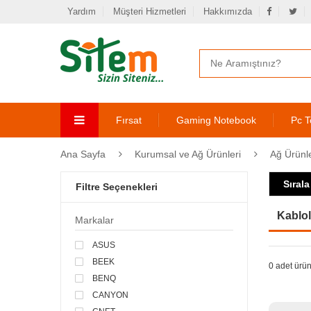
Yardım
Müşteri Hizmetleri
Hakkımızda
Fırsat
Gaming Notebook
Pc T
Ana Sayfa
Kurumsal ve Ağ Ürünleri
Ağ Ürünle
Sırala
Filtre Seçenekleri
Kablol
Markalar
ASUS
BEEK
0 adet ürün
BENQ
CANYON