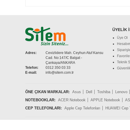
ÜYELIK 
Üye Ol
Hesabı
Siparişl
Adres:
Cevizlidere Mah. Ceyhun Atuf Kansu
Favorile
Cad. No:147/C Balgat -
Teknik S
Çankaya/ANKARA
Telefon:
0312 350 03 33
Güvenlik
E-mail:
info@sitem.com.tr
ÖNE ÇIKAN MARKALAR:
Asus
Dell
Toshiba
Lenovo
NOTEBOOKLAR:
ACER Notebook
APPLE Notebook
AS
CEP TELEFONLARI:
Apple Cep Telefonları
HUAWEI Cep Te