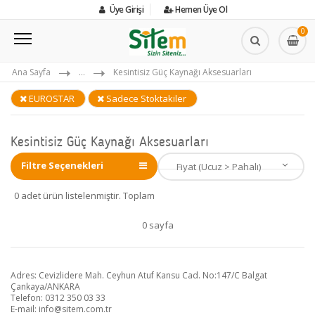
Üye Girişi
Hemen Üye Ol
0
Ana Sayfa
...
Kesintisiz Güç Kaynağı Aksesuarları
EUROSTAR
Sadece Stoktakiler
Kesintisiz Güç Kaynağı Aksesuarları
Filtre Seçenekleri
0 adet ürün listelenmiştir. Toplam
0 sayfa
Adres: Cevizlidere Mah. Ceyhun Atuf Kansu Cad. No:147/C Balgat
Çankaya/ANKARA
Telefon: 0312 350 03 33
E-mail:
info@sitem.com.tr