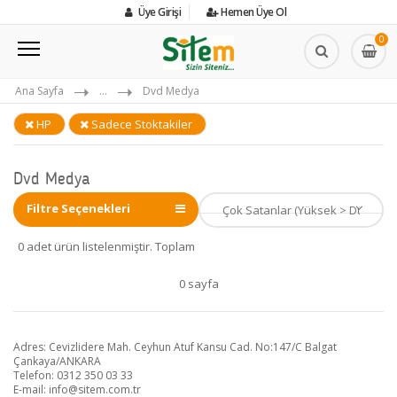
Üye Girişi
Hemen Üye Ol
0
Ana Sayfa
...
Dvd Medya
HP
Sadece Stoktakiler
Dvd Medya
Filtre Seçenekleri
0 adet ürün listelenmiştir. Toplam
0 sayfa
Adres: Cevizlidere Mah. Ceyhun Atuf Kansu Cad. No:147/C Balgat
Çankaya/ANKARA
Telefon: 0312 350 03 33
E-mail:
info@sitem.com.tr