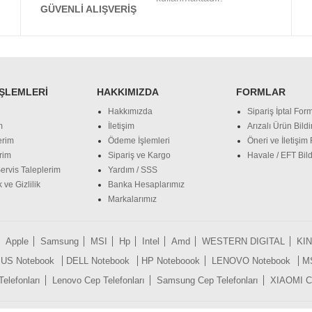
GÜVENLI ALIŞVERIŞ
İŞLEMLERI
HAKKIMIZDA
FORMLAR
Hakkımızda
Sipariş İptal Form
m
İletişim
Arızalı Ürün Bild
erim
Ödeme İşlemleri
Öneri ve İletişim
rim
Sipariş ve Kargo
Havale / EFT Bild
ervis Taleplerim
Yardım / SSS
 ve Gizlilik
Banka Hesaplarımız
Markalarımız
Apple
Samsung
MSI
Hp
Intel
Amd
WESTERN DIGITAL
KI
US Notebook
DELL Notebook
HP Noteboook
LENOVO Notebook
M
lefonları
Lenovo Cep Telefonları
Samsung Cep Telefonları
XIAOMI Ce