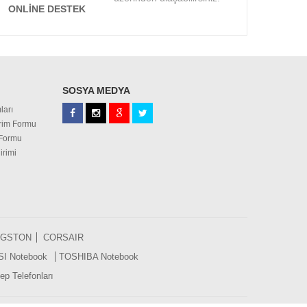
ONLINE DESTEK
SOSYA MEDYA
ları
irim Formu
 Formu
irimi
NGSTON
CORSAIR
SI Notebook
TOSHIBA Notebook
p Telefonları