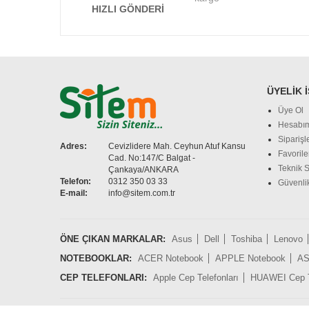
HIZLI GÖNDERI
ÜYELIK 
Üye Ol
Hesabı
Siparişl
Adres:
Cevizlidere Mah. Ceyhun Atuf Kansu
Favorile
Cad. No:147/C Balgat -
Teknik S
Çankaya/ANKARA
Telefon:
0312 350 03 33
Güvenlik
E-mail:
info@sitem.com.tr
ÖNE ÇIKAN MARKALAR:
Asus
Dell
Toshiba
Lenovo
NOTEBOOKLAR:
ACER Notebook
APPLE Notebook
AS
CEP TELEFONLARI:
Apple Cep Telefonları
HUAWEI Cep Te