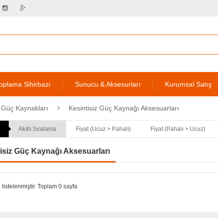
oplama Sihirbazı
Sunucu & Aksesurları
Kurumsal Satış
z Güç Kaynakları
Kesintisiz Güç Kaynağı Aksesuarları
Akıllı Sıralama
Fiyat (Ucuz > Pahalı)
Fiyat (Pahalı > Ucuz)
isiz Güç Kaynağı Aksesuarları
 listelenmiştir. Toplam 0 sayfa