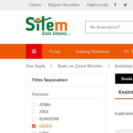
Yardım
Müşteri Hizmetleri
Hakkımızda
Fırsat
Gaming Notebook
Pc T
Ana Sayfa
Baskı ve Çevre Birimleri
Kesintisi
Sırala
Filtre Seçenekleri
Kesint
Markalar
ATABA
ATEX
0 adet ürün
EUROSTAR
LEOCH