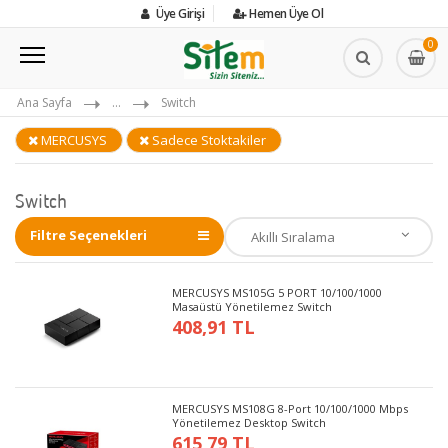
Üye Girişi
Hemen Üye Ol
0
Ana Sayfa
...
Switch
MERCUSYS
Sadece Stoktakiler
Switch
Filtre Seçenekleri
MERCUSYS MS105G 5 PORT 10/100/1000
Masaüstü Yönetilemez Switch
408,91 TL
MERCUSYS MS108G 8-Port 10/100/1000 Mbps
Yönetilemez Desktop Switch
615,79 TL