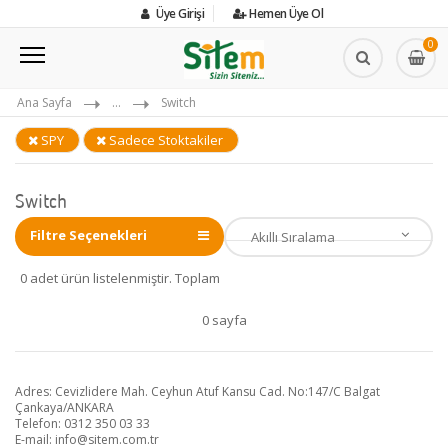
Üye Girişi
Hemen Üye Ol
0
Ana Sayfa
...
Switch
SPY
Sadece Stoktakiler
Switch
Filtre Seçenekleri
0 adet ürün listelenmiştir. Toplam
0 sayfa
Adres: Cevizlidere Mah. Ceyhun Atuf Kansu Cad. No:147/C Balgat
Çankaya/ANKARA
Telefon: 0312 350 03 33
E-mail:
info@sitem.com.tr