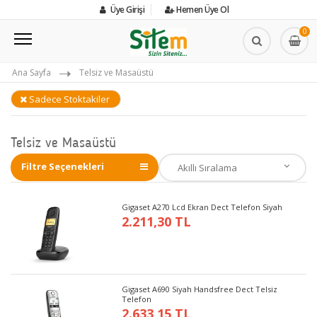
Üye Girişi
Hemen Üye Ol
0
Ana Sayfa
Telsiz ve Masaüstü
Sadece Stoktakiler
Telsiz ve Masaüstü
Filtre Seçenekleri
Gigaset A270 Lcd Ekran Dect Telefon Siyah
2.211,30 TL
Gigaset A690 Siyah Handsfree Dect Telsiz
Telefon
2.633,15 TL