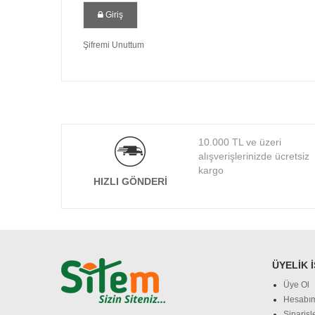
Giriş
Şifremi Unuttum
10.000 TL ve üzeri
alışverişlerinizde ücretsiz
kargo
HIZLI GÖNDERI
ÜYELIK 
Üye Ol
Hesabı
Siparişl