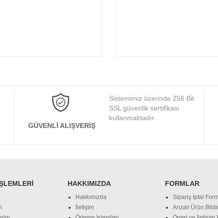
Sistemimiz üzerinde 256 Bit
SSL güvenlik sertifikası
kullanmaktadır.
GÜVENLI ALIŞVERIŞ
İŞLEMLERI
HAKKIMIZDA
FORMLAR
Hakkımızda
Sipariş İptal Form
m
İletişim
Arızalı Ürün Bild
erim
Ödeme İşlemleri
Öneri ve İletişim