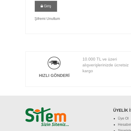
Giriş
Şifremi Unuttum
10.000 TL ve üzeri
alışverişlerinizde ücretsiz
kargo
HIZLI GÖNDERI
ÜYELIK 
Üye Ol
Hesabı
Siparişl