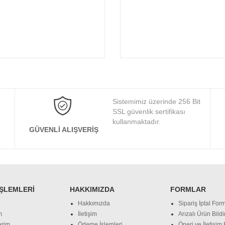
Sistemimiz üzerinde 256 Bit
SSL güvenlik sertifikası
kullanmaktadır.
GÜVENLI ALIŞVERIŞ
İŞLEMLERI
HAKKIMIZDA
FORMLAR
Hakkımızda
Sipariş İptal Form
m
İletişim
Arızalı Ürün Bild
erim
Ödeme İşlemleri
Öneri ve İletişim