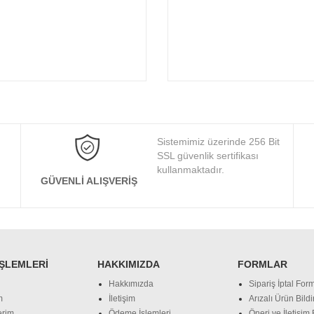
Sistemimiz üzerinde 256 Bit
SSL güvenlik sertifikası
kullanmaktadır.
GÜVENLI ALIŞVERIŞ
İŞLEMLERI
HAKKIMIZDA
FORMLAR
Hakkımızda
Sipariş İptal Form
m
İletişim
Arızalı Ürün Bild
erim
Ödeme İşlemleri
Öneri ve İletişim