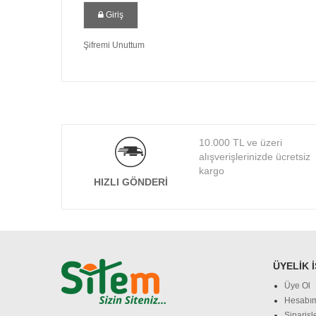
Giriş
Şifremi Unuttum
10.000 TL ve üzeri
alışverişlerinizde ücretsiz
kargo
HIZLI GÖNDERI
ÜYELIK 
Üye Ol
Hesabı
Siparişl