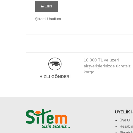
Giriş
Şifremi Unuttum
10.000 TL ve üzeri
alışverişlerinizde ücretsiz
kargo
HIZLI GÖNDERI
ÜYELIK 
Üye Ol
Hesabı
Siparişl