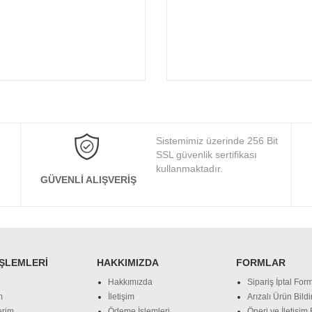
Sistemimiz üzerinde 256 Bit
SSL güvenlik sertifikası
kullanmaktadır.
GÜVENLI ALIŞVERIŞ
İŞLEMLERI
HAKKIMIZDA
FORMLAR
Hakkımızda
Sipariş İptal Form
m
İletişim
Arızalı Ürün Bild
erim
Ödeme İşlemleri
Öneri ve İletişim