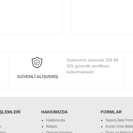
Sistemimiz üzerinde 256 Bit
SSL güvenlik sertifikası
kullanmaktadır.
GÜVENLI ALIŞVERIŞ
İŞLEMLERI
HAKKIMIZDA
FORMLAR
Hakkımızda
Sipariş İptal Form
m
İletişim
Arızalı Ürün Bild
erim
Ödeme İşlemleri
Öneri ve İletişim