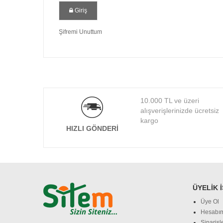
Giriş
Şifremi Unuttum
10.000 TL ve üzeri
alışverişlerinizde ücretsiz
kargo
HIZLI GÖNDERI
ÜYELIK 
Üye Ol
Hesabı
Siparişl