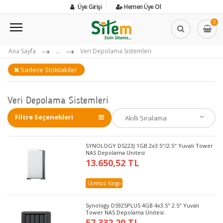
Üye Girişi
Hemen Üye Ol
0
Ana Sayfa
...
Veri Depolama Sistemleri
Sadece Stoktakiler
Veri Depolama Sistemleri
Filtre Seçenekleri
SYNOLOGY DS223J 1GB 2x3.5"/2.5" Yuvalı Tower
NAS Depolama Ünitesi
13.650,52 TL
Ücretsiz Kargo
Synology DS925PLUS 4GB 4x3.5" 2.5" Yuvalı
Tower NAS Depolama Ünitesi
57.332,20 TL