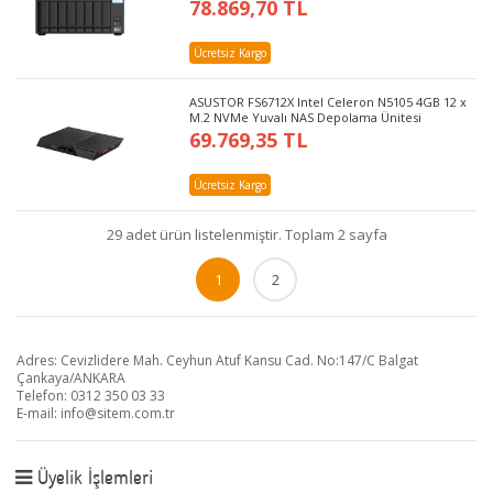
78.869,70 TL
Ücretsiz Kargo
ASUSTOR FS6712X Intel Celeron N5105 4GB 12 x
M.2 NVMe Yuvalı NAS Depolama Ünitesi
69.769,35 TL
Ücretsiz Kargo
29 adet ürün listelenmiştir. Toplam 2 sayfa
1
2
Adres: Cevizlidere Mah. Ceyhun Atuf Kansu Cad. No:147/C Balgat
Çankaya/ANKARA
Telefon: 0312 350 03 33
E-mail:
info@sitem.com.tr
Üyelik İşlemleri