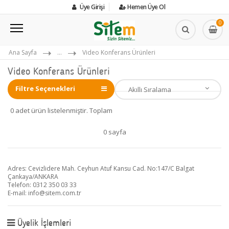
Üye Girişi
Hemen Üye Ol
0
Ana Sayfa
...
Video Konferans Ürünleri
Video Konferans Ürünleri
Filtre Seçenekleri
0 adet ürün listelenmiştir. Toplam
0 sayfa
Adres: Cevizlidere Mah. Ceyhun Atuf Kansu Cad. No:147/C Balgat
Çankaya/ANKARA
Telefon: 0312 350 03 33
E-mail:
info@sitem.com.tr
Üyelik İşlemleri