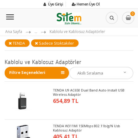
Üye Girişi
Hemen Üye Ol
0
Ana Sayfa
...
Kablolu ve Kablosuz Adaptörler
TENDA
Sadece Stoktakiler
Kablolu ve Kablosuz Adaptörler
Filtre Seçenekleri
TENDA U9 AC650 Dual Band Auto-Install USB
Wireless Adaptör
654,89 TL
TENDA W311MI 150Mbps 802.11b/g/N Usb
Kablosuz Adaptör
405,41 TL