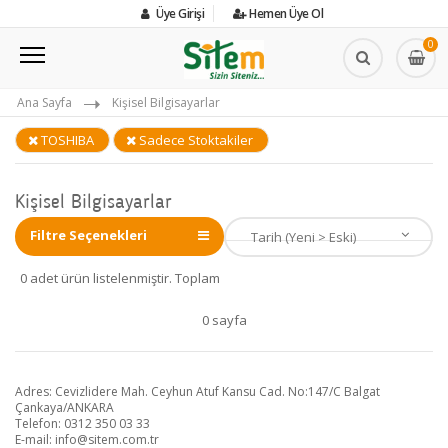
Üye Girişi
Hemen Üye Ol
0
Ana Sayfa
Kişisel Bilgisayarlar
TOSHIBA
Sadece Stoktakiler
Kişisel Bilgisayarlar
Filtre Seçenekleri
0 adet ürün listelenmiştir. Toplam
0 sayfa
Adres: Cevizlidere Mah. Ceyhun Atuf Kansu Cad. No:147/C Balgat
Çankaya/ANKARA
Telefon: 0312 350 03 33
E-mail:
info@sitem.com.tr