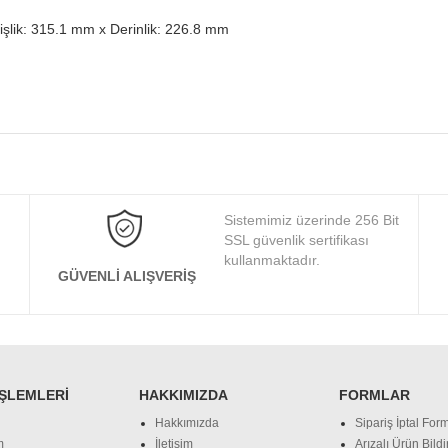
şlik: 315.1 mm x Derinlik: 226.8 mm
Sistemimiz üzerinde 256 Bit
SSL güvenlik sertifikası
kullanmaktadır.
GÜVENLI ALIŞVERIŞ
İŞLEMLERI
HAKKIMIZDA
FORMLAR
Hakkımızda
Sipariş İptal Form
m
İletişim
Arızalı Ürün Bild