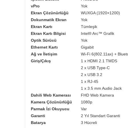
vPro
Yok
Ekran Çözünürlüğü
WUXGA (1920×1200)
Dokunmatik Ekran
Yok
Ekran Kartı
Tümleşik
Ekran Kartı Bilgisi
Intel® Arc™ Grafik
Optik Sürücü
Yok
Ethernet Kartı
Gigabit
Ağ ve İletişim
Wi-Fi 6(802.11ax) + Bluet
Giriş/Çıkış
1 x HDMI 2.1 TMDS
2 x USB Type-C
2 x USB 3.2
1 x RJ-45
1 x 3.5 mm Audio Jack
Dahili Web Kamerası
FHD Web Kamera
Kamera Çözünürlüğü
1080p
Parmak İzi Okuyucu
Var
Garanti
2 Yıl Standart Garanti
Batarya
3 Hücreli