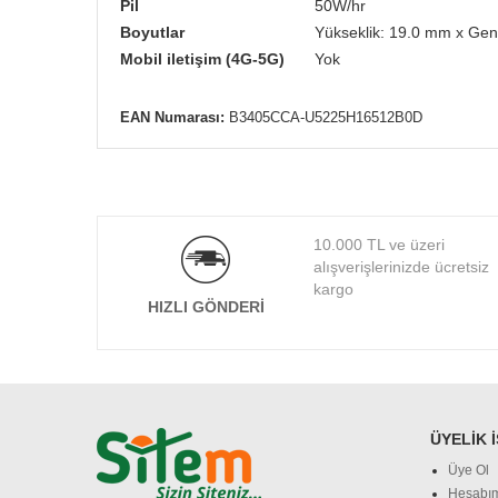
Pil
50W/hr
Boyutlar
Yükseklik: 19.0 mm x Geni
Mobil iletişim (4G-5G)
Yok
EAN Numarası:
B3405CCA-U5225H16512B0D
10.000 TL ve üzeri
alışverişlerinizde ücretsiz
kargo
HIZLI GÖNDERI
ÜYELIK 
Üye Ol
Hesabı