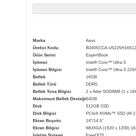
Marka
Asus
Üretici Kodu
B3405CCA-U5225H1651
Ürün Serisi
ExpertBook
İşlemci
Intel® Core™ Ultra 5
İşlemci Bilgisi
Intel® Core™ Ultra 5 225H 
Bellek
16GB
Bellek Türü
DDR5
Bellek Yuva Bilgisi
2 x Adet SODIMM (1 x 16
Maksimum Bellek Desteği
64GB
Disk
512GB SSD
Disk Bilgisi
PCIe® NVMe™ SSD (M.2 
Ekran Boyutu
14"/14.5''
Ekran Bilgisi
WUXGA (1920 x 1200) 16:1
İşletim Sistemi
FreeDOS