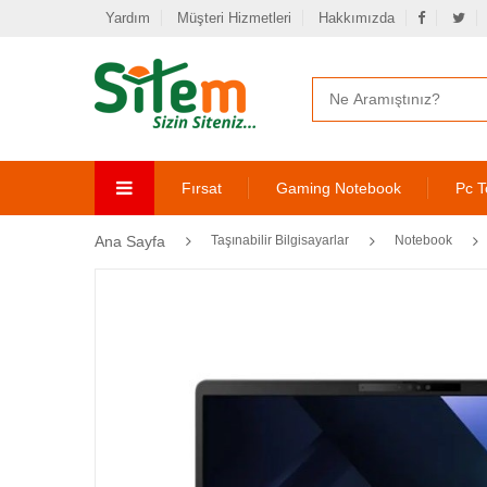
Yardım
Müşteri Hizmetleri
Hakkımızda
Fırsat
Gaming Notebook
Pc T
Ana Sayfa
Taşınabilir Bilgisayarlar
Notebook