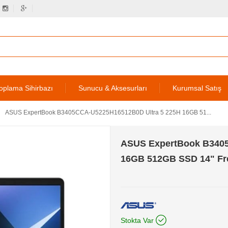
oplama Sihirbazı
Sunucu & Aksesurları
Kurumsal Satış
ASUS ExpertBook B3405CCA-U5225H16512B0D Ultra 5 225H 16GB 51...
ASUS ExpertBook B3405
16GB 512GB SSD 14" F
Stokta Var