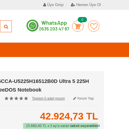
Üye Girişi
Hemen Üye Ol
0
CCA-U5225H16512B0D Ultra 5 225H
reeDOS Notebook
Toplam 0 adet yorum
Yorum Yap
42.924,73 TL
15.680,40 TL x 3 ay’a varan
taksit seçenekleri