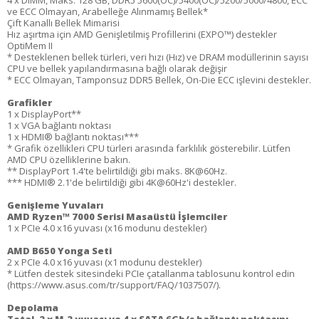
4 x DIMM, Maks. 128 GB, DDR5 5600(OC)/5400(OC)/5200/5000/4800, ECC
ve ECC Olmayan, Arabelleğe Alınmamış Bellek*
Çift Kanallı Bellek Mimarisi
Hız aşırtma için AMD Genişletilmiş Profillerini (EXPO™) destekler
OptiMem II
* Desteklenen bellek türleri, veri hızı (Hız) ve DRAM modüllerinin sayısı
CPU ve bellek yapılandırmasına bağlı olarak değişir
* ECC Olmayan, Tamponsuz DDR5 Bellek, On-Die ECC işlevini destekler.
Grafikler
1 x DisplayPort**
1 x VGA bağlantı noktası
1 x HDMI® bağlantı noktası***
* Grafik özellikleri CPU türleri arasında farklılık gösterebilir. Lütfen
AMD CPU özelliklerine bakın.
** DisplayPort 1.4'te belirtildiği gibi maks. 8K@60Hz.
*** HDMI® 2.1'de belirtildiği gibi 4K@60Hz'i destekler.
Genişleme Yuvaları
AMD Ryzen™ 7000 Serisi Masaüstü İşlemciler
1 x PCIe 4.0 x16 yuvası (x16 modunu destekler)
AMD B650 Yonga Seti
2 x PCIe 4.0 x16 yuvası (x1 modunu destekler)
* Lütfen destek sitesindeki PCIe çatallanma tablosunu kontrol edin
(https://www.asus.com/tr/support/FAQ/1037507/).
Depolama