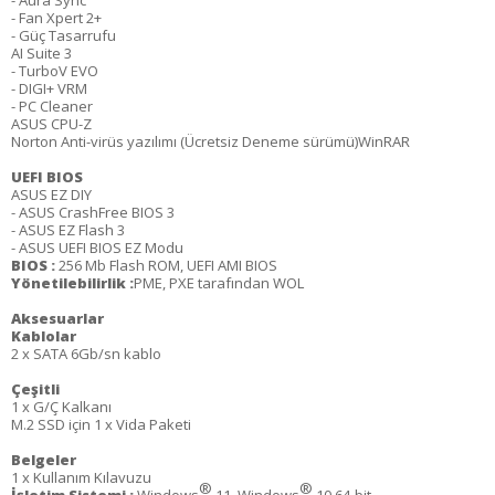
- Aura Sync
- Fan Xpert 2+
- Güç Tasarrufu
AI Suite 3
- TurboV EVO
- DIGI+ VRM
- PC Cleaner
ASUS CPU-Z
Norton Anti-virüs yazılımı (Ücretsiz Deneme sürümü)WinRAR
UEFI BIOS
ASUS EZ DIY
- ASUS CrashFree BIOS 3
- ASUS EZ Flash 3
- ASUS UEFI BIOS EZ Modu
BIOS :
256 Mb Flash ROM, UEFI AMI BIOS
Yönetilebilirlik :
PME, PXE tarafından WOL
Aksesuarlar
Kablolar
2 x SATA 6Gb/sn kablo
Çeşitli
1 x G/Ç Kalkanı
M.2 SSD için 1 x Vida Paketi
Belgeler
1 x Kullanım Kılavuzu
®
®