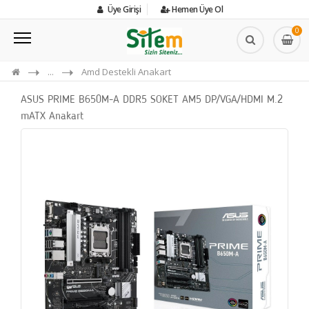
Üye Girişi
Hemen Üye Ol
0
...
Amd Destekli Anakart
ASUS PRIME B650M-A DDR5 SOKET AM5 DP/VGA/HDMI M.2
mATX Anakart