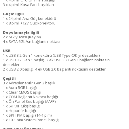
1 x 4 pimli CPU OPT Fan başlığı
3 x 4 pimli Kasa Fanı başlıkları
Güçle ilgili
1 x 24 pimli Ana Güç konektörü
1 x 8 pimli +12V Güç konektörü
Depolamayla ilgili
2 x M.2 yuvası (Key M)
4 x SATA 6Gb/sn bağlantı noktası
USB
1 x USB 3.2 Gen 1 konektörü (USB Type-C®'yi destekler)
1 x USB 3.2 Gen 1 başlığı, 2 ek USB 3.2 Gen 1 bağlantı noktasını
destekler
2 x USB 2.0 başlığı, 4 ek USB 2.0 bağlantı noktasını destekler
Çeşitli
3 x Adreslenebilir Gen 2 başlık
1 x Aura RGB başlığı
1 x Clear CMOS başlığı
1 x COM Bağlantı Noktası başlığı
1 x Ön Panel Ses başlığı (AAFP)
1 x S/PDIF Çıkış başlığı
1 x Hoparlör başlığı
1 x SPI TPM başlığı (14-1 pim)
1 x 10-1 pim Sistem Paneli başlığı