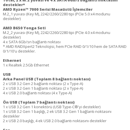
Total, 2 x M.2 yuvası ve 4 x SATA 6Gb/s bağlantı noktasını
destekler*
AMD Ryzen™ 7000 Serisi Masaüstü İşlemciler
M.2_1 yuvası (Key M), 2242/2260/2280 tipi (PCIe 5.0 x4 modunu
destekler)
AMD B650 Yonga Seti
M.2_2 yuvası (Key M), 2242/2260/2280 tipi (PCIe 4.0 x4 modunu
destekler)
4 x SATA 6Gb/sn bağlantı noktası
* AMD RAIDXpert2 Teknolojisi, hem PCIe RAID 0/1/10 hem de SATA RAID
0/1/10'u destekler.
Ethernet
1 x Realtek 2.5Gb Ethernet
USB
Arka Panel USB (Toplam 8 bağlantı noktası)
2 x USB 3.2 Gen 2 bağlantı noktası (2 x Type-A)
2 x USB 3.2 Gen 1 bağlantı noktası (2 x Type-A)
4 x USB 2.0 bağlantı noktası (4 x Type-A)
Ön USB (Toplam 7 bağlantı noktası)
1 x USB 3.2 Gen 1 konektörü (USB Type-C®'yi destekler)
1 x USB 3.2 Gen 1 başlığı, 2 ek USB 3.2 Gen 1 bağlantı noktasını
destekler
2 x USB 2.0 başlığı, 4 ek USB 2.0 bağlantı noktasını destekler