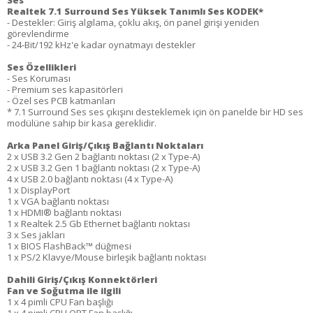
Ses
Realtek 7.1 Surround Ses Yüksek Tanımlı Ses KODEK*
- Destekler: Giriş algılama, çoklu akış, ön panel girişi yeniden
görevlendirme
- 24-Bit/192 kHz'e kadar oynatmayı destekler
Ses Özellikleri
- Ses Koruması
- Premium ses kapasitörleri
- Özel ses PCB katmanları
* 7.1 Surround Ses ses çıkışını desteklemek için ön panelde bir HD ses
modülüne sahip bir kasa gereklidir.
Arka Panel Giriş/Çıkış Bağlantı Noktaları
2 x USB 3.2 Gen 2 bağlantı noktası (2 x Type-A)
2 x USB 3.2 Gen 1 bağlantı noktası (2 x Type-A)
4 x USB 2.0 bağlantı noktası (4 x Type-A)
1 x DisplayPort
1 x VGA bağlantı noktası
1 x HDMI® bağlantı noktası
1 x Realtek 2.5 Gb Ethernet bağlantı noktası
3 x Ses jakları
1 x BIOS FlashBack™ düğmesi
1 x PS/2 Klavye/Mouse birleşik bağlantı noktası
Dahili Giriş/Çıkış Konnektörleri
Fan ve Soğutma ile ilgili
1 x 4 pimli CPU Fan başlığı