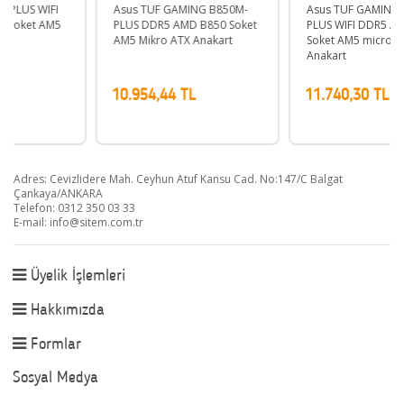
Asus TUF GAMING B850M-
Asus TUF GAMING B850M-
PLUS DDR5 AMD B850 Soket
PLUS WIFI DDR5 AMD B850
AM5 Mikro ATX Anakart
Soket AM5 micro-ATX
Anakart
10.954,44 TL
11.740,30 TL
Adres: Cevizlidere Mah. Ceyhun Atuf Kansu Cad. No:147/C Balgat
Çankaya/ANKARA
Telefon: 0312 350 03 33
E-mail:
info@sitem.com.tr
Üyelik İşlemleri
Hakkımızda
Formlar
Sosyal Medya