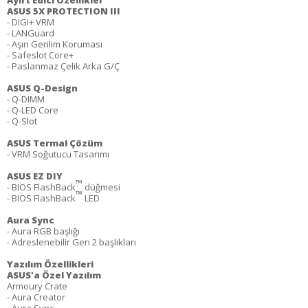
Ayırt Edici Özellikler
ASUS 5X PROTECTION III
- DIGI+ VRM
- LANGuard
- Aşırı Gerilim Koruması
- Safeslot Core+
- Paslanmaz Çelik Arka G/Ç
ASUS Q-Design
- Q-DIMM
- Q-LED Core
- Q-Slot
ASUS Termal Çözüm
- VRM Soğutucu Tasarımı
ASUS EZ DIY
™
- BIOS FlashBack
düğmesi
™
- BIOS FlashBack
LED
Aura Sync
- Aura RGB başlığı
- Adreslenebilir Gen 2 başlıkları
Yazılım Özellikleri
ASUS'a Özel Yazılım
Armoury Crate
- Aura Creator