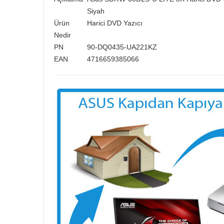
Siyah
Ürün
Harici DVD Yazıcı
Nedir
PN
90-DQ0435-UA221KZ
EAN
4716659385066