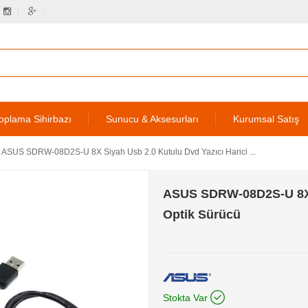
oplama Sihirbazı
Sunucu & Aksesurları
Kurumsal Satış
ASUS SDRW-08D2S-U 8X Siyah Usb 2.0 Kutulu Dvd Yazıcı Harici ...
ASUS SDRW-08D2S-U 8X S
Optik Sürücü
Stokta Var