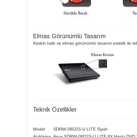
Elmas Görünümlü Tasarım
Keskin hatlı ve elmas görünümlü tasarım estetik ile tekn
Teknik Özellikler
Model
SDRW-08D2S-U LITE Siyah
Açıklama
Asus SDRW-08D2S-U LITE 8X Harici DVD Y