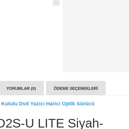
YORUMLAR (0)
ÖDEME SEÇENEKLERI
utulu Dvd Yazıcı Harici Optik Sürücü
S-U LITE Siyah-