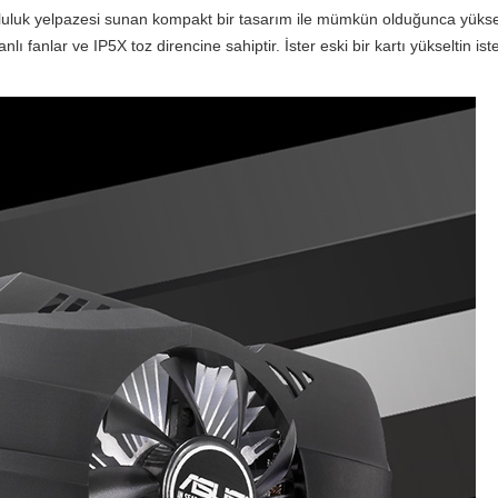
mluluk yelpazesi sunan kompakt bir tasarım ile mümkün olduğunca yüksek
 fanlar ve IP5X toz direncine sahiptir. İster eski bir kartı yükseltin ist