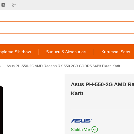
oplama Sihirbazı
Sunucu & Aksesurları
Kurumsal Satış
Asus PH-550-2G AMD Radeon RX 550 2GB GDDR5 64Bit Ekran Kartı
Asus PH-550-2G AMD Ra
Kartı
Stokta Var