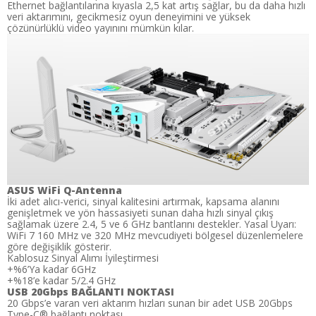
Ethernet bağlantılarına kıyasla 2,5 kat artış sağlar, bu da daha hızlı
veri aktarımını, gecikmesiz oyun deneyimini ve yüksek
çözünürlüklü video yayınını mümkün kılar.
ASUS WiFi Q-Antenna
İki adet alıcı-verici, sinyal kalitesini artırmak, kapsama alanını
genişletmek ve yön hassasiyeti sunan daha hızlı sinyal çıkış
sağlamak üzere 2.4, 5 ve 6 GHz bantlarını destekler. Yasal Uyarı:
WiFi 7 160 MHz ve 320 MHz mevcudiyeti bölgesel düzenlemelere
göre değişiklik gösterir.
Kablosuz Sinyal Alımı İyileştirmesi
+%6’Ya kadar 6GHz
+%18’e kadar 5/2.4 GHz
USB 20Gbps BAĞLANTI NOKTASI
20 Gbps’e varan veri aktarım hızları sunan bir adet USB 20Gbps
Type-C® bağlantı noktası.