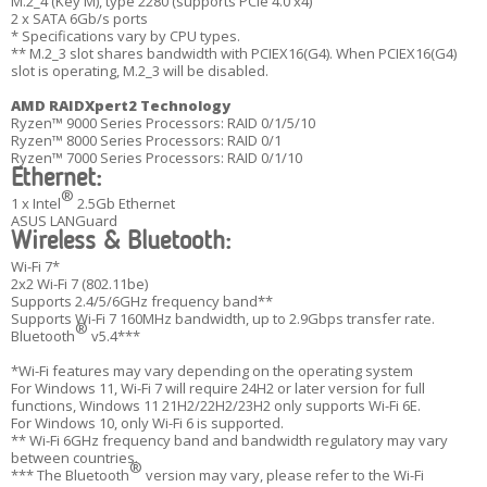
M.2_4 (Key M), type 2280 (supports PCIe 4.0 x4)
2 x SATA 6Gb/s ports
* Specifications vary by CPU types.
** M.2_3 slot shares bandwidth with PCIEX16(G4). When PCIEX16(G4)
slot is operating, M.2_3 will be disabled.
AMD RAIDXpert2 Technology
Ryzen™ 9000 Series Processors: RAID 0/1/5/10
Ryzen™ 8000 Series Processors: RAID 0/1
Ryzen™ 7000 Series Processors: RAID 0/1/10
Ethernet:
®
1 x Intel
2.5Gb Ethernet
ASUS LANGuard
Wireless & Bluetooth:
Wi-Fi 7*
2x2 Wi-Fi 7 (802.11be)
Supports 2.4/5/6GHz frequency band**
Supports Wi-Fi 7 160MHz bandwidth, up to 2.9Gbps transfer rate.
®
Bluetooth
v5.4***
*Wi-Fi features may vary depending on the operating system
For Windows 11, Wi-Fi 7 will require 24H2 or later version for full
functions, Windows 11 21H2/22H2/23H2 only supports Wi-Fi 6E.
For Windows 10, only Wi-Fi 6 is supported.
** Wi-Fi 6GHz frequency band and bandwidth regulatory may vary
between countries.
®
*** The Bluetooth
version may vary, please refer to the Wi-Fi