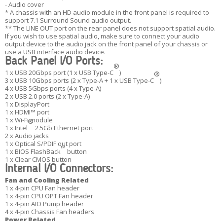
- Audio cover
* A chassis with an HD audio module in the front panel is required to
support 7.1 Surround Sound audio output.
** The LINE OUT port on the rear panel does not support spatial audio.
If you wish to use spatial audio, make sure to connect your audio
output device to the audio jack on the front panel of your chassis or
use a USB interface audio device.
Back Panel I/O Ports:
®
1 x USB 20Gbps port (1 x USB Type-C
)
®
3 x USB 10Gbps ports (2 x Type-A + 1 x USB Type-C
)
4 x USB 5Gbps ports (4 x Type-A)
2 x USB 2.0 ports (2 x Type-A)
1 x DisplayPort
1 x HDMI™ port
1 x Wi-Fi module
®
1 x Intel
2.5Gb Ethernet port
2 x Audio jacks
1 x Optical S/PDIF out port
™
1 x BIOS FlashBack
button
1 x Clear CMOS button
Internal I/O Connectors:
Fan and Cooling Related
1 x 4-pin CPU Fan header
1 x 4-pin CPU OPT Fan header
1 x 4-pin AIO Pump header
4 x 4-pin Chassis Fan headers
Power Related