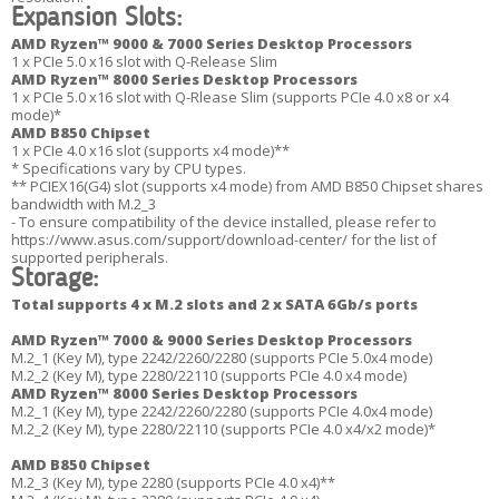
Expansion Slots:
AMD Ryzen™ 9000 & 7000 Series Desktop Processors
1 x PCIe 5.0 x16 slot with Q-Release Slim
AMD Ryzen™ 8000 Series Desktop Processors
1 x PCIe 5.0 x16 slot with Q-Rlease Slim (supports PCIe 4.0 x8 or x4
mode)*
AMD B850 Chipset
1 x PCIe 4.0 x16 slot (supports x4 mode)**
* Specifications vary by CPU types.
** PCIEX16(G4) slot (supports x4 mode) from AMD B850 Chipset shares
bandwidth with M.2_3
- To ensure compatibility of the device installed, please refer to
https://www.asus.com/support/download-center/ for the list of
supported peripherals.
Storage:
Total supports 4 x M.2 slots and 2 x SATA 6Gb/s ports
AMD Ryzen™ 7000 & 9000 Series Desktop Processors
M.2_1 (Key M), type 2242/2260/2280 (supports PCIe 5.0x4 mode)
M.2_2 (Key M), type 2280/22110 (supports PCIe 4.0 x4 mode)
AMD Ryzen™ 8000 Series Desktop Processors
M.2_1 (Key M), type 2242/2260/2280 (supports PCIe 4.0x4 mode)
M.2_2 (Key M), type 2280/22110 (supports PCIe 4.0 x4/x2 mode)*
AMD B850 Chipset
M.2_3 (Key M), type 2280 (supports PCIe 4.0 x4)**