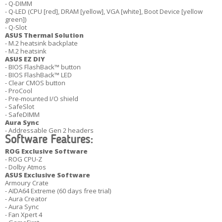
- Q-DIMM
- Q-LED (CPU [red], DRAM [yellow], VGA [white], Boot Device [yellow
green])
- Q-Slot
ASUS Thermal Solution
- M.2 heatsink backplate
- M.2 heatsink
ASUS EZ DIY
- BIOS FlashBack™ button
- BIOS FlashBack™ LED
- Clear CMOS button
- ProCool
- Pre-mounted I/O shield
- SafeSlot
- SafeDIMM
Aura Sync
- Addressable Gen 2 headers
Software Features:
ROG Exclusive Software
- ROG CPU-Z
- Dolby Atmos
ASUS Exclusive Software
Armoury Crate
- AIDA64 Extreme (60 days free trial)
- Aura Creator
- Aura Sync
- Fan Xpert 4