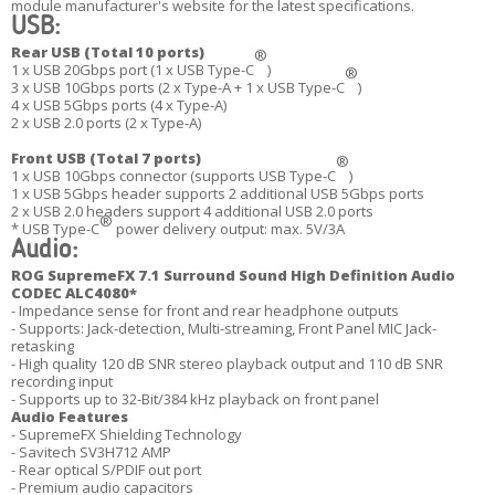
module manufacturer's website for the latest specifications.
USB:
Rear USB (Total 10 ports)
®
1 x USB 20Gbps port (1 x USB Type-C
)
®
3 x USB 10Gbps ports (2 x Type-A + 1 x USB Type-C
)
4 x USB 5Gbps ports (4 x Type-A)
2 x USB 2.0 ports (2 x Type-A)
Front USB (Total 7 ports)
®
1 x USB 10Gbps connector (supports USB Type-C
)
1 x USB 5Gbps header supports 2 additional USB 5Gbps ports
2 x USB 2.0 headers support 4 additional USB 2.0 ports
®
* USB Type-C
power delivery output: max. 5V/3A
Audio:
ROG SupremeFX 7.1 Surround Sound High Definition Audio
CODEC ALC4080*
- Impedance sense for front and rear headphone outputs
- Supports: Jack-detection, Multi-streaming, Front Panel MIC Jack-
retasking
- High quality 120 dB SNR stereo playback output and 110 dB SNR
recording input
- Supports up to 32-Bit/384 kHz playback on front panel
Audio Features
- SupremeFX Shielding Technology
- Savitech SV3H712 AMP
- Rear optical S/PDIF out port
- Premium audio capacitors