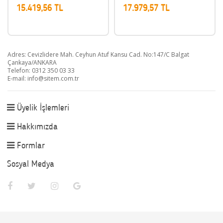
15.419,56 TL
17.979,57 TL
Adres: Cevizlidere Mah. Ceyhun Atuf Kansu Cad. No:147/C Balgat
Çankaya/ANKARA
Telefon: 0312 350 03 33
E-mail:
info@sitem.com.tr
Üyelik İşlemleri
Hakkımızda
Formlar
Sosyal Medya