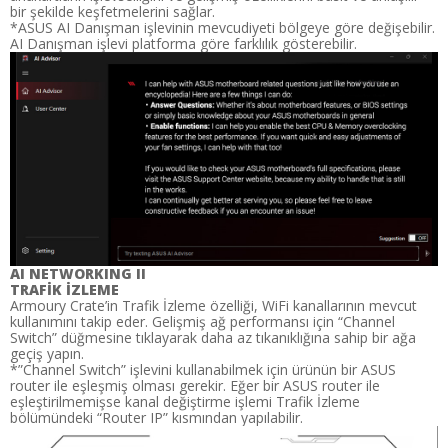
bir şekilde keşfetmelerini sağlar.
*ASUS AI Danışman işlevinin mevcudiyeti bölgeye göre değişebilir.
AI Danışman işlevi platforma göre farklılık gösterebilir.
AI NETWORKING II​
TRAFİK İZLEME
Armoury Crate’in Trafik İzleme özelliği, WiFi kanallarının mevcut
kullanımını takip eder. Gelişmiş ağ performansı için “Channel
Switch” düğmesine tıklayarak daha az tıkanıklığına sahip bir ağa
geçiş yapın.
*”Channel Switch” işlevini kullanabilmek için ürünün bir ASUS
router ile eşleşmiş olması gerekir. Eğer bir ASUS router ile
eşleştirilmemişse kanal değiştirme işlemi Trafik İzleme
bölümündeki “Router IP” kısmından yapılabilir.