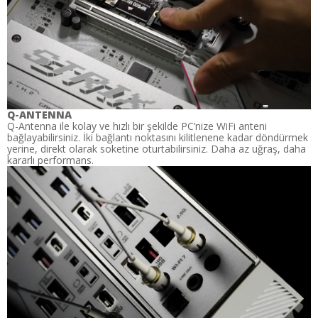
Q-ANTENNA
Q-Antenna ile kolay ve hızlı bir şekilde PC’nize WiFi anteni
bağlayabilirsiniz. İki bağlantı noktasını kilitlenene kadar döndürmek
yerine, direkt olarak soketine oturtabilirsiniz. Daha az uğraş, daha
kararlı performans.