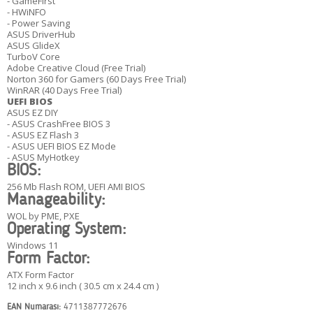
- GameFirst
- HWiNFO
- Power Saving
ASUS DriverHub
ASUS GlideX
TurboV Core
Adobe Creative Cloud (Free Trial)
Norton 360 for Gamers (60 Days Free Trial)
WinRAR (40 Days Free Trial)
UEFI BIOS
ASUS EZ DIY
- ASUS CrashFree BIOS 3
- ASUS EZ Flash 3
- ASUS UEFI BIOS EZ Mode
- ASUS MyHotkey
BIOS:
256 Mb Flash ROM, UEFI AMI BIOS
Manageability:
WOL by PME, PXE
Operating System:
Windows 11
Form Factor:
ATX Form Factor
12 inch x 9.6 inch ( 30.5 cm x 24.4 cm )
EAN Numarası:
4711387772676