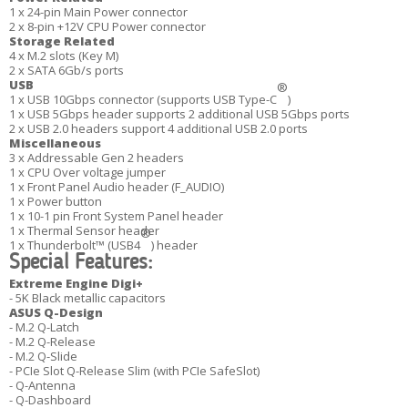
1 x 24-pin Main Power connector
2 x 8-pin +12V CPU Power connector
Storage Related
4 x M.2 slots (Key M)
2 x SATA 6Gb/s ports
USB
®
1 x USB 10Gbps connector (supports USB Type-C
)
1 x USB 5Gbps header supports 2 additional USB 5Gbps ports
2 x USB 2.0 headers support 4 additional USB 2.0 ports
Miscellaneous
3 x Addressable Gen 2 headers
1 x CPU Over voltage jumper
1 x Front Panel Audio header (F_AUDIO)
1 x Power button
1 x 10-1 pin Front System Panel header
1 x Thermal Sensor header
®
1 x Thunderbolt™ (USB4
) header
Special Features:
Extreme Engine Digi+
- 5K Black metallic capacitors
ASUS Q-Design
- M.2 Q-Latch
- M.2 Q-Release
- M.2 Q-Slide
- PCIe Slot Q-Release Slim (with PCIe SafeSlot)
- Q-Antenna
- Q-Dashboard