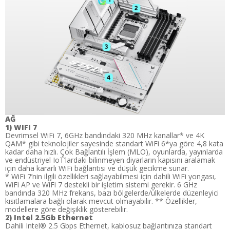
AĞ
1) WIFI 7
Devrimsel WiFi 7, 6GHz bandındaki 320 MHz kanallar* ve 4K
QAM* gibi teknolojiler sayesinde standart WiFi 6*ya göre 4,8 kata
kadar daha hızlı. Çok Bağlantılı İşlem (MLO), oyunlarda, yayınlarda
ve endüstriyel IoT’lardaki bilinmeyen diyarların kapısını aralamak
için daha kararlı WiFi bağlantısı ve düşük gecikme sunar.
* WiFi 7’nin ilgili özellikleri sağlayabilmesi için dahili WiFi yongası,
WiFi AP ve WiFi 7 destekli bir işletim sistemi gerekir. 6 GHz
bandında 320 MHz frekans, bazı bölgelerde/ülkelerde düzenleyici
kısıtlamalara bağlı olarak mevcut olmayabilir. ** Özellikler,
modellere göre değişiklik gösterebilir.
2) Intel 2.5Gb Ethernet
Dahili Intel® 2.5 Gbps Ethernet, kablosuz bağlantınıza standart