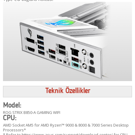
Teknik Özellikler
Model:
ROG STRIX B850-A GAMING WIFI
CPU:
AMD Socket AM5 for AMD Ryzen™ 9000 & 8000 & 7000 Series Desktop
Processors*
* Refer to https://www.asus.com/support/download-center/ for CPU