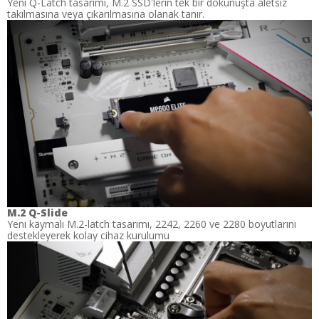
Yeni Q-Latch tasarımı, M.2 SSD'lerin tek bir dokunuşta aletsiz
takılmasına veya çıkarılmasına olanak tanır.
M.2 Q-Slide
Yeni kaymalı M.2-latch tasarımı, 2242, 2260 ve 2280 boyutlarını
destekleyerek kolay cihaz kurulumu