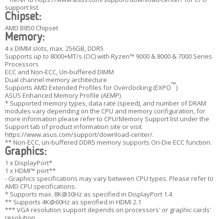
support list.
Chipset:
AMD B850 Chipset
Memory:
4 x DIMM slots, max. 256GB, DDR5
Supports up to 8000+MT/s (OC) with Ryzen™ 9000 & 8000 & 7000 Series
Processors
ECC and Non-ECC, Un-buffered DIMM
Dual channel memory architecture
™
Supports AMD Extended Profiles for Overclocking (EXPO
)
ASUS Enhanced Memory Profile (AEMP)
* Supported memory types, data rate (speed), and number of DRAM
modules vary depending on the CPU and memory configuration, for
more information please refer to CPU/Memory Support list under the
Support tab of product information site or visit
https://www.asus.com/support/download-center/.
** Non-ECC, un-buffered DDR5 memory supports On-Die ECC function.
Graphics:
1 x DisplayPort*
1 x HDMI™ port**
- Graphics specifications may vary between CPU types. Please refer to
AMD CPU specifications.
* Supports max. 8K@30Hz as specified in DisplayPort 1.4
** Supports 4K@60Hz as specified in HDMI 2.1
*** VGA resolution support depends on processors' or graphic cards'
resolution.