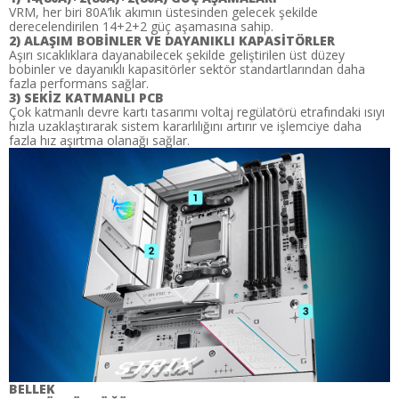
VRM, her biri 80A’lık akımın üstesinden gelecek şekilde
derecelendirilen 14+2+2 güç aşamasına sahip.
2) ALAŞIM BOBİNLER VE DAYANIKLI KAPASİTÖRLER
Aşırı sıcaklıklara dayanabilecek şekilde geliştirilen üst düzey
bobinler ve dayanıklı kapasitörler sektör standartlarından daha
fazla performans sağlar.
3) SEKİZ KATMANLI PCB
Çok katmanlı devre kartı tasarımı voltaj regülatörü etrafındaki ısıyı
hızla uzaklaştırarak sistem kararlılığını artırır ve işlemciye daha
fazla hız aşırtma olanağı sağlar.
BELLEK