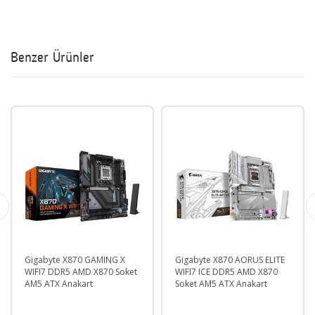
Benzer Ürünler
Gigabyte X870 GAMING X
Gigabyte X870 AORUS ELITE
WIFI7 DDR5 AMD X870 Soket
WIFI7 ICE DDR5 AMD X870
AM5 ATX Anakart
Soket AM5 ATX Anakart