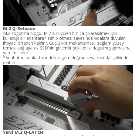
M.2 Q-Release
M.2 soğutma bloğu, M.2 sürücüleri hızlıca çıkarabilmek için
kullanışlı bir anahtara* sahip olması sayesinde vidalara duyulan
ihtiyacı ortadan kaldırır. Güçlü kilit mekanizması, sağlam yüzey
teması sağlayarak SSD’nin güvenilir şekilde ısı dağıtımı yapmasına
yardımcı olur.
*Anahatar, anakart modeline göre düğme veya mandal şeklinde
olabilir.
YENİ M.2 Q-LATCH