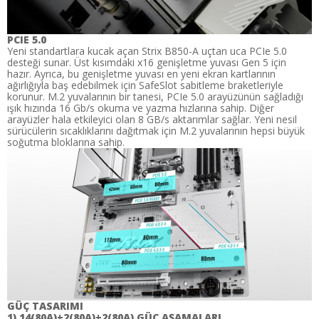
PCIE 5.0
Yeni standartlara kucak açan Strix B850-A uçtan uca PCIe 5.0
desteği sunar. Üst kısımdaki x16 genişletme yuvası Gen 5 için
hazır. Ayrıca, bu genişletme yuvası en yeni ekran kartlarının
ağırlığıyla baş edebilmek için SafeSlot sabitleme braketleriyle
korunur. M.2 yuvalarının bir tanesi, PCIe 5.0 arayüzünün sağladığı
ışık hızında 16 Gb/s okuma ve yazma hızlarına sahip. Diğer
arayüzler hala etkileyici olan 8 GB/s aktarımlar sağlar. Yeni nesil
sürücülerin sıcaklıklarını dağıtmak için M.2 yuvalarının hepsi büyük
soğutma bloklarına sahip.
GÜÇ TASARIMI
1) 14(80A)+2(80A)+2(80A) GÜÇ AŞAMALARI