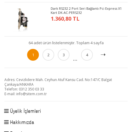
Dark RS232 2 Port Seri Bağlantı Pci Express X1
Kart DK-AC-PERS232
1.360,80 TL
64 adet ürün listelenmiştir. Toplam 4 sayfa
1
2
3
4
...
Adres: Cevizlidere Mah. Ceyhun Atuf Kansu Cad. No:147/C Balgat
Çankaya/ANKARA
Telefon: 0312 350 03 33
E-mail:
info@sitem.com.tr
Üyelik İşlemleri
Hakkımızda