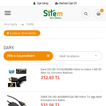
Üye Girişi
Hemen Üye Ol
0
Ana Sayfa
DARK
Sadece Stoktakiler
DARK
Filtre Seçenekleri
Dark DK-HD-CV14L300A90 Hdmi to Hdmi 3 Mt 3D
Altın Uç Görüntü Kablosu
212,63 TL
DARK DK-HD-AHDMIXVGAL180 Hdmi To Vga Aktif
Dönüştürücü Kablo
531,56 TL