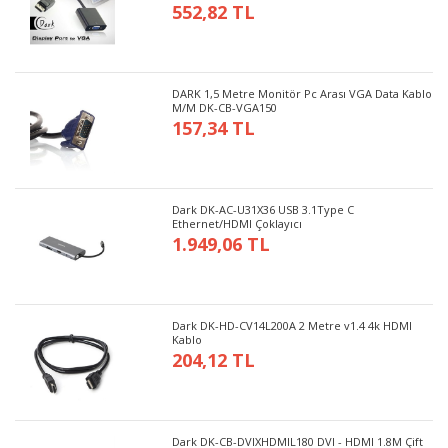
552,82 TL
DARK 1,5 Metre Monitör Pc Arası VGA Data Kablo
M/M DK-CB-VGA150
157,34 TL
Dark DK-AC-U31X36 USB 3.1Type C
Ethernet/HDMI Çoklayıcı
1.949,06 TL
Dark DK-HD-CV14L200A 2 Metre v1.4 4k HDMI
Kablo
204,12 TL
Dark DK-CB-DVIXHDMIL180 DVI - HDMI 1.8M Çift