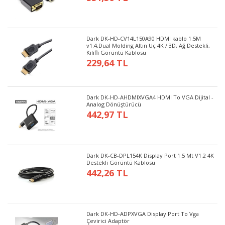
Dark DK-HD-CV14L150A90 HDMI kablo 1.5M
v1.4,Dual Molding Altın Uç 4K / 3D, Ağ Destekli,
Kılıflı Görüntü Kablosu
229,64 TL
Dark DK-HD-AHDMIXVGA4 HDMI To VGA Dijital -
Analog Dönüştürücü
442,97 TL
Dark DK-CB-DPL154K Display Port 1.5 Mt V1.2 4K
Destekli Görüntü Kablosu
442,26 TL
Dark DK-HD-ADPXVGA Display Port To Vga
Çevirici Adaptör