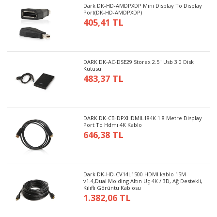
Dark DK-HD-AMDPXDP Mini Display To Display
Port(DK-HD-AMDPXDP)
405,41 TL
DARK DK-AC-DSE29 Storex 2.5" Usb 3.0 Disk
Kutusu
483,37 TL
DARK DK-CB-DPXHDMIL184K 1.8 Metre Display
Port To Hdmı 4K Kablo
646,38 TL
Dark DK-HD-CV14L1500 HDMI kablo 15M
v1.4,Dual Molding Altın Uç 4K / 3D, Ağ Destekli,
Kılıflı Görüntü Kablosu
1.382,06 TL