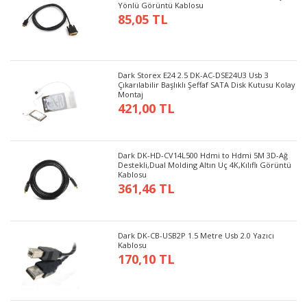
Yönlü Görüntü Kablosu
85,05 TL
Dark Storex E24 2.5 DK-AC-DSE24U3 Usb 3
Çıkarılabilir Başlıklı Şeffaf SATA Disk Kutusu Kolay
Montaj
421,00 TL
Dark DK-HD-CV14L500 Hdmi to Hdmi 5M 3D-Ağ
Destekli,Dual Molding Altın Uç 4K,Kılıflı Görüntü
Kablosu
361,46 TL
Dark DK-CB-USB2P 1.5 Metre Usb 2.0 Yazıcı
Kablosu
170,10 TL