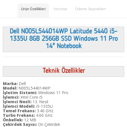
Ürün Özellikleri
Yorumlar
Ödeme Seçenekleri
Dell N005L544014WP Latitude 5440 i5-
1335U 8GB 256GB SSD Windows 11 Pro
14" Notebook
Teknik Özellikler
Marka:
Dell
Model:
N005L544014WP
İşletim Sistemi:
Windows 11 Pro
İşlemci:
Intel Core i5
İşlemci Nesli:
13. Nesil
İşlemci Modeli:
i5-1335U
Temel Frekans:
3.40 GHz
Turbo Frekans:
4.60 GHz
Önbellek:
12 MB
Çekirdek Sayısı:
On Çekirdek