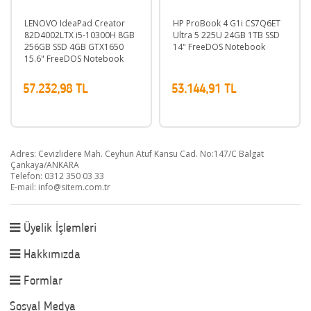
LENOVO IdeaPad Creator
HP ProBook 4 G1i CS7Q6ET
82D4002LTX i5-10300H 8GB
Ultra 5 225U 24GB 1TB SSD
256GB SSD 4GB GTX1650
14" FreeDOS Notebook
15.6" FreeDOS Notebook
57.232,98 TL
53.144,91 TL
Adres: Cevizlidere Mah. Ceyhun Atuf Kansu Cad. No:147/C Balgat
Çankaya/ANKARA
Telefon: 0312 350 03 33
E-mail:
info@sitem.com.tr
Üyelik İşlemleri
Hakkımızda
Formlar
Sosyal Medya