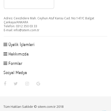
Adres: Cevizlidere Mah. Ceyhun Atuf Kansu Cad. No:147/C Balgat
Çankaya/ANKARA
Telefon: 0312 350 03 33
E-mail:
info@sitem.com.tr
Üyelik İşlemleri
Hakkımızda
Formlar
Sosyal Medya
Tüm Hakları Saklıdır © sitem.com.tr 2018