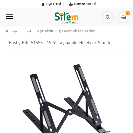
Üye Girişi
Hemen Üye Ol
0
...
Taşınabilir Bilgisayar Aksesuarları
Frisby FNC-5155ST 15.6" Taşınabilir Notebook Standı